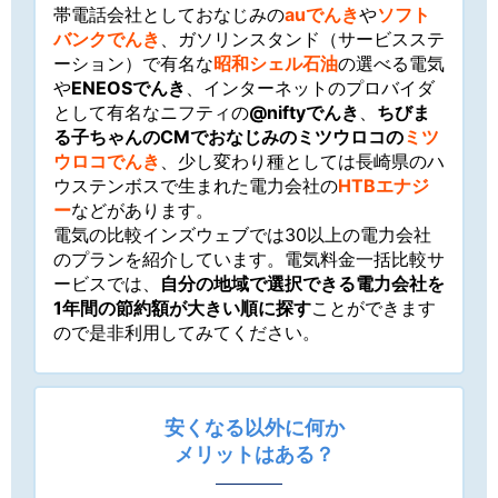
帯電話会社としておなじみの
auでんき
や
ソフト
バンクでんき
、ガソリンスタンド（サービスステ
ーション）で有名な
昭和シェル石油
の選べる電気
や
ENEOSでんき
、インターネットのプロバイダ
として有名なニフティの
@niftyでんき
、
ちびま
る子ちゃんのCMでおなじみのミツウロコの
ミツ
ウロコでんき
、少し変わり種としては長崎県のハ
ウステンボスで生まれた電力会社の
HTBエナジ
ー
などがあります。
電気の比較インズウェブでは30以上の電力会社
のプランを紹介しています。電気料金一括比較サ
ービスでは、
自分の地域で選択できる電力会社を
1年間の節約額が大きい順に探す
ことができます
ので是非利用してみてください。
安くなる以外に何か
メリットはある？