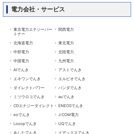
電力会社・サービス
東京電力エナジーパー
関西電力
トナー
北海道電力
東北電力
中部電力
北陸電力
中国電力
九州電力
AIでんき
アストでんき
エネワンでんき
エルピオでんき
ダイレクトパワー
パンダでんき
ミツウロコでんき
auでんき
CDエナジーダイレクト
ENEOSでんき
eoでんき
J:COM電力
Looopでんき
UQでんき
あしたでんき
イデックスでんき