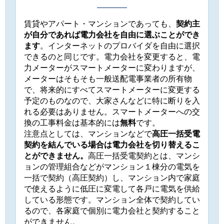
賃貸やアパート・マンションであっても、
契約主
が自分であれば電力会社を自由に選ぶことができ
ます
。インターネットのプロバイダを自由に選択
できるのと同じです。電力会社を変更すると、電
力メーターがスマートメーターに変わりますが、
メーターはそもそも一般送配電事業者の所有物
で、将来的にすべてスマートメーターに変更する
予定のものなので、大家さんなどに特に断りを入
れる必要はありません。スマートメーターへの交
換の工事料金は基本的には
無料
です。
注意点としては、マンションなどで
高圧一括受電
契約を結んでいる場合は電力会社を切り替えるこ
とができません。
高圧一括受電契約とは、マンシ
ョンの管理組合などがマンション１棟分の電気を
一括で契約（高圧契約）し、マンション内で家庭
で使えるように低圧に変電して各戸に電気を供給
している形態です。マンション全体で契約してい
るので、各家庭で個別に電力会社と契約すること
ができません。