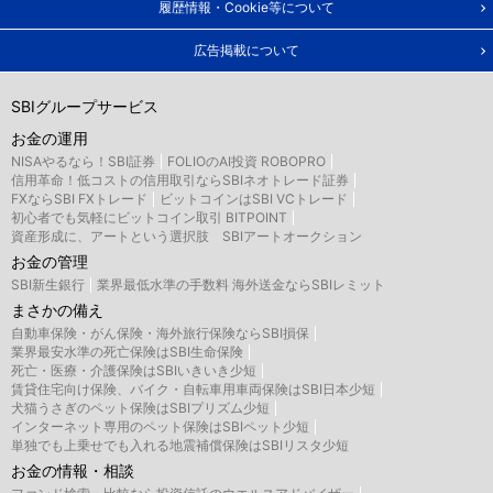
履歴情報・Cookie等について
広告掲載について
SBIグループサービス
お金の運用
NISAやるなら！SBI証券
FOLIOのAI投資 ROBOPRO
信用革命！低コストの信用取引ならSBIネオトレード証券
FXならSBI FXトレード
ビットコインはSBI VCトレード
初心者でも気軽にビットコイン取引 BITPOINT
資産形成に、アートという選択肢 SBIアートオークション
お金の管理
SBI新生銀行
業界最低水準の手数料 海外送金ならSBIレミット
まさかの備え
自動車保険・がん保険・海外旅行保険ならSBI損保
業界最安水準の死亡保険はSBI生命保険
死亡・医療・介護保険はSBIいきいき少短
賃貸住宅向け保険、バイク・自転車用車両保険はSBI日本少短
犬猫うさぎのペット保険はSBIプリズム少短
インターネット専用のペット保険はSBIペット少短
単独でも上乗せでも入れる地震補償保険はSBIリスタ少短
お金の情報・相談