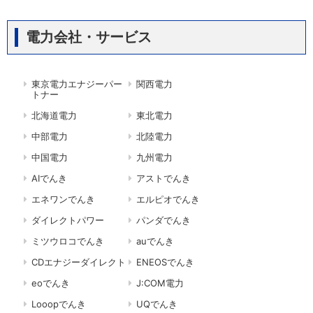
電力会社・サービス
東京電力エナジーパー
関西電力
トナー
北海道電力
東北電力
中部電力
北陸電力
中国電力
九州電力
AIでんき
アストでんき
エネワンでんき
エルピオでんき
ダイレクトパワー
パンダでんき
ミツウロコでんき
auでんき
CDエナジーダイレクト
ENEOSでんき
eoでんき
J:COM電力
Looopでんき
UQでんき