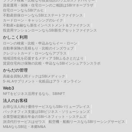
ファンド検索・比較なら投資信託のウエルスアドバイザー
資産運用・保険・住宅ローンのご相談はSBIマネープラザ
住宅ローンならSBIアルヒ
不動産担保ローンならSBIエステートファイナンス
カードローン・キャッシングのレイク
不動産×金融なら新生インベストメント＆ファイナンス
投資用マンションローンならSBI新生アセットファイナンス
かしこく利用
ローンの検索・比較・申込みならイー・ローン
自動車保険の見積もり・比較のインズウェブ
クレジットカード・ローンならアプラス
地域活性化を応援するメディア SBIふるさとだより
賃貸住宅向け保険の比較・申込ならSBIインシュアランスラボ
からだの管理
高級会員制人間ドックはSBIメディック
5-ALAサプリメント・化粧品はアラ・オンライン
Web3
NFTをビジネス活用するなら、SBINFT
法人のお客様
お得な法人向け優待サービスならSBIバリュープレイス
バックオフィス支援はSBIビジネス・ソリューションズ
企業型確定拠出年金のSBIベネフィット・システムズ
決済代行サービスはゼウス
航空機・船舶リースならSBIリーシングサービス
M&AならSBI辻・本郷M&A