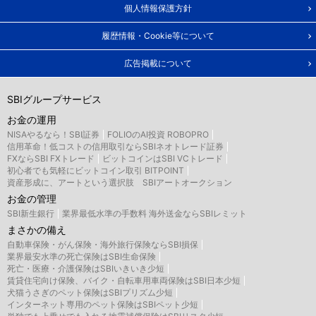
個人情報保護方針
履歴情報・Cookie等について
広告掲載について
SBIグループサービス
お金の運用
NISAやるなら！SBI証券
FOLIOのAI投資 ROBOPRO
信用革命！低コストの信用取引ならSBIネオトレード証券
FXならSBI FXトレード
ビットコインはSBI VCトレード
初心者でも気軽にビットコイン取引 BITPOINT
資産形成に、アートという選択肢 SBIアートオークション
お金の管理
SBI新生銀行
業界最低水準の手数料 海外送金ならSBIレミット
まさかの備え
自動車保険・がん保険・海外旅行保険ならSBI損保
業界最安水準の死亡保険はSBI生命保険
死亡・医療・介護保険はSBIいきいき少短
賃貸住宅向け保険、バイク・自転車用車両保険はSBI日本少短
犬猫うさぎのペット保険はSBIプリズム少短
インターネット専用のペット保険はSBIペット少短