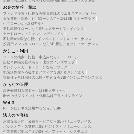
単独でも上乗せでも入れる地震補償保険はSBIリスタ少短
お金の情報・相談
ファンド検索・比較なら投資信託のウエルスアドバイザー
資産運用・保険・住宅ローンのご相談はSBIマネープラザ
住宅ローンならSBIアルヒ
不動産担保ローンならSBIエステートファイナンス
カードローン・キャッシングのレイク
不動産×金融なら新生インベストメント＆ファイナンス
投資用マンションローンならSBI新生アセットファイナンス
かしこく利用
ローンの検索・比較・申込みならイー・ローン
自動車保険の見積もり・比較のインズウェブ
クレジットカード・ローンならアプラス
地域活性化を応援するメディア SBIふるさとだより
賃貸住宅向け保険の比較・申込ならSBIインシュアランスラボ
からだの管理
高級会員制人間ドックはSBIメディック
5-ALAサプリメント・化粧品はアラ・オンライン
Web3
NFTをビジネス活用するなら、SBINFT
法人のお客様
お得な法人向け優待サービスならSBIバリュープレイス
バックオフィス支援はSBIビジネス・ソリューションズ
企業型確定拠出年金のSBIベネフィット・システムズ