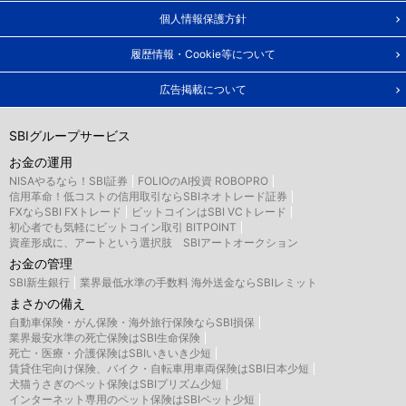
個人情報保護方針
履歴情報・Cookie等について
広告掲載について
SBIグループサービス
お金の運用
NISAやるなら！SBI証券
FOLIOのAI投資 ROBOPRO
信用革命！低コストの信用取引ならSBIネオトレード証券
FXならSBI FXトレード
ビットコインはSBI VCトレード
初心者でも気軽にビットコイン取引 BITPOINT
資産形成に、アートという選択肢 SBIアートオークション
お金の管理
SBI新生銀行
業界最低水準の手数料 海外送金ならSBIレミット
まさかの備え
自動車保険・がん保険・海外旅行保険ならSBI損保
業界最安水準の死亡保険はSBI生命保険
死亡・医療・介護保険はSBIいきいき少短
賃貸住宅向け保険、バイク・自転車用車両保険はSBI日本少短
犬猫うさぎのペット保険はSBIプリズム少短
インターネット専用のペット保険はSBIペット少短