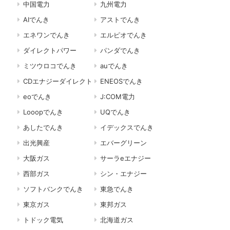
中国電力
九州電力
AIでんき
アストでんき
エネワンでんき
エルピオでんき
ダイレクトパワー
パンダでんき
ミツウロコでんき
auでんき
CDエナジーダイレクト
ENEOSでんき
eoでんき
J:COM電力
Looopでんき
UQでんき
あしたでんき
イデックスでんき
出光興産
エバーグリーン
大阪ガス
サーラeエナジー
西部ガス
シン・エナジー
ソフトバンクでんき
東急でんき
東京ガス
東邦ガス
トドック電気
北海道ガス