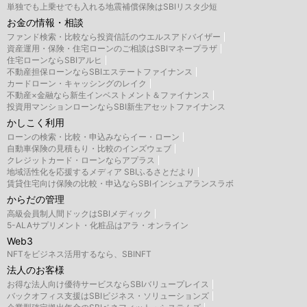
単独でも上乗せでも入れる地震補償保険はSBIリスタ少短
お金の情報・相談
ファンド検索・比較なら投資信託のウエルスアドバイザー
資産運用・保険・住宅ローンのご相談はSBIマネープラザ
住宅ローンならSBIアルヒ
不動産担保ローンならSBIエステートファイナンス
カードローン・キャッシングのレイク
不動産×金融なら新生インベストメント＆ファイナンス
投資用マンションローンならSBI新生アセットファイナンス
かしこく利用
ローンの検索・比較・申込みならイー・ローン
自動車保険の見積もり・比較のインズウェブ
クレジットカード・ローンならアプラス
地域活性化を応援するメディア SBIふるさとだより
賃貸住宅向け保険の比較・申込ならSBIインシュアランスラボ
からだの管理
高級会員制人間ドックはSBIメディック
5-ALAサプリメント・化粧品はアラ・オンライン
Web3
NFTをビジネス活用するなら、SBINFT
法人のお客様
お得な法人向け優待サービスならSBIバリュープレイス
バックオフィス支援はSBIビジネス・ソリューションズ