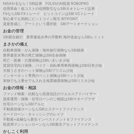
NISAやるなら！SBI証券
FOLIOのAI投資 ROBOPRO
信用革命！低コストの信用取引ならSBIネオトレード証券
FXならSBI FXトレード
ビットコインはSBI VCトレード
初心者でも気軽にビットコイン取引 BITPOINT
資産形成に、アートという選択肢 SBIアートオークション
お金の管理
SBI新生銀行
業界最低水準の手数料 海外送金ならSBIレミット
まさかの備え
自動車保険・がん保険・海外旅行保険ならSBI損保
業界最安水準の死亡保険はSBI生命保険
死亡・医療・介護保険はSBIいきいき少短
賃貸住宅向け保険、バイク・自転車用車両保険はSBI日本少短
犬猫うさぎのペット保険はSBIプリズム少短
インターネット専用のペット保険はSBIペット少短
単独でも上乗せでも入れる地震補償保険はSBIリスタ少短
お金の情報・相談
ファンド検索・比較なら投資信託のウエルスアドバイザー
資産運用・保険・住宅ローンのご相談はSBIマネープラザ
住宅ローンならSBIアルヒ
不動産担保ローンならSBIエステートファイナンス
カードローン・キャッシングのレイク
不動産×金融なら新生インベストメント＆ファイナンス
投資用マンションローンならSBI新生アセットファイナンス
かしこく利用