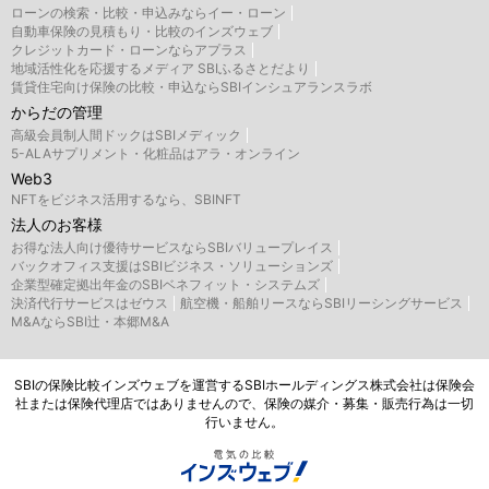
ローンの検索・比較・申込みならイー・ローン
自動車保険の見積もり・比較のインズウェブ
クレジットカード・ローンならアプラス
地域活性化を応援するメディア SBIふるさとだより
賃貸住宅向け保険の比較・申込ならSBIインシュアランスラボ
からだの管理
高級会員制人間ドックはSBIメディック
5-ALAサプリメント・化粧品はアラ・オンライン
Web3
NFTをビジネス活用するなら、SBINFT
法人のお客様
お得な法人向け優待サービスならSBIバリュープレイス
バックオフィス支援はSBIビジネス・ソリューションズ
企業型確定拠出年金のSBIベネフィット・システムズ
決済代行サービスはゼウス
航空機・船舶リースならSBIリーシングサービス
M&AならSBI辻・本郷M&A
SBIの保険比較インズウェブを運営するSBIホールディングス株式会社は保険会
社または保険代理店ではありませんので、保険の媒介・募集・販売行為は一切
行いません。