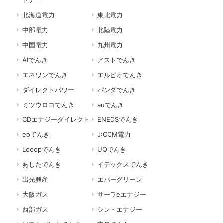
北海道電力
東北電力
中部電力
北陸電力
中国電力
九州電力
AIでんき
アストでんき
エネワンでんき
エルピオでんき
ダイレクトパワー
パンダでんき
ミツウロコでんき
auでんき
CDエナジーダイレクト
ENEOSでんき
eoでんき
J:COM電力
Looopでんき
UQでんき
あしたでんき
イデックスでんき
出光興産
エバーグリーン
大阪ガス
サーラeエナジー
西部ガス
シン・エナジー