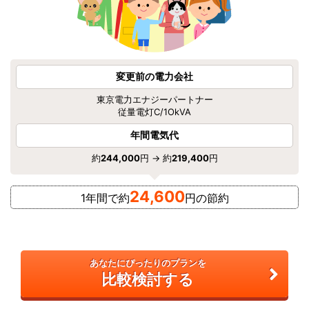
変更前の電力会社
東京電力エナジーパートナー
従量電灯C/1OkVA
年間電気代
約
244,000
円 → 約
219,400
円
24,600
1年間で約
円の節約
あなたにぴったりのプランを
比較検討する