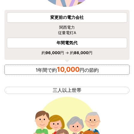
変更前の電力会社
関西電力
従量電灯A
年間電気代
約
96,000
円 → 約
86,000
円
10,000
1年間で約
円の節約
三人以上世帯