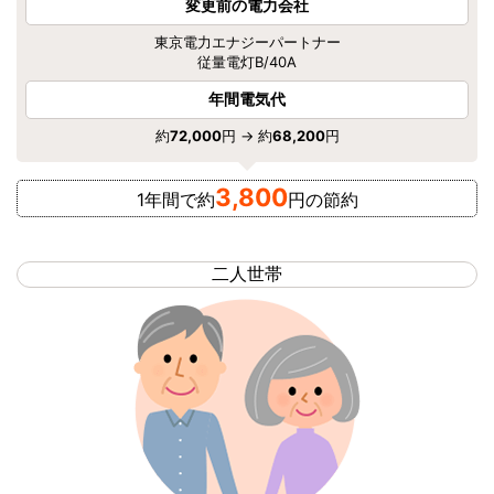
変更前の電力会社
東京電力エナジーパートナー
従量電灯B/40A
年間電気代
約
72,000
円 → 約
68,200
円
3,800
1年間で約
円の節約
二人世帯