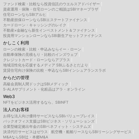
ファンド検索・比較なら投資信託のウエルスアドバイザー
資産運用・保険・住宅ローンのご相談はSBIマネープラザ
住宅ローンならSBIアルヒ
不動産担保ローンならSBIエステートファイナンス
カードローン・キャッシングのレイク
不動産×金融なら新生インベストメント＆ファイナンス
投資用マンションローンならSBI新生アセットファイナンス
かしこく利用
ローンの検索・比較・申込みならイー・ローン
自動車保険の見積もり・比較のインズウェブ
クレジットカード・ローンならアプラス
地域活性化を応援するメディア SBIふるさとだより
賃貸住宅向け保険の比較・申込ならSBIインシュアランスラボ
からだの管理
高級会員制人間ドックはSBIメディック
5-ALAサプリメント・化粧品はアラ・オンライン
Web3
NFTをビジネス活用するなら、SBINFT
法人のお客様
お得な法人向け優待サービスならSBIバリュープレイス
バックオフィス支援はSBIビジネス・ソリューションズ
企業型確定拠出年金のSBIベネフィット・システムズ
決済代行サービスはゼウス
航空機・船舶リースならSBIリーシングサービス
M&AならSBI辻・本郷M&A