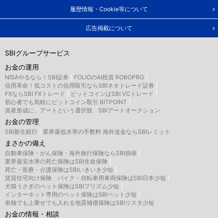
履歴情報・Cookie等について
広告掲載について
SBIグループサービス
お金の運用
NISAやるなら！SBI証券
FOLIOのAI投資 ROBOPRO
信用革命！低コストの信用取引ならSBIネオトレード証券
FXならSBI FXトレード
ビットコインはSBI VCトレード
初心者でも気軽にビットコイン取引 BITPOINT
資産形成に、アートという選択肢 SBIアートオークション
お金の管理
SBI新生銀行
業界最低水準の手数料 海外送金ならSBIレミット
まさかの備え
自動車保険・がん保険・海外旅行保険ならSBI損保
業界最安水準の死亡保険はSBI生命保険
死亡・医療・介護保険はSBIいきいき少短
賃貸住宅向け保険、バイク・自転車用車両保険はSBI日本少短
犬猫うさぎのペット保険はSBIプリズム少短
インターネット専用のペット保険はSBIペット少短
単独でも上乗せでも入れる地震補償保険はSBIリスタ少短
お金の情報・相談