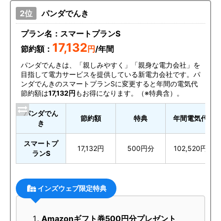
パンダでんき
プラン名：スマートプランS
17,132
節約額：
円
/年間
パンダでんきは、「親しみやすく」「親身な電力会社」を
目指して電力サービスを提供している新電力会社です。パ
ンダでんきのスマートプランSに変更すると年間の電気代
節約額は
17,132円
もお得になります。（※特典含）。
パンダでん
節約額
特典
年間電気代
き
スマートプ
17,132円
500円分
102,520円
ランS
インズウェブ限定特典
Amazonギフト券500円分プレゼント