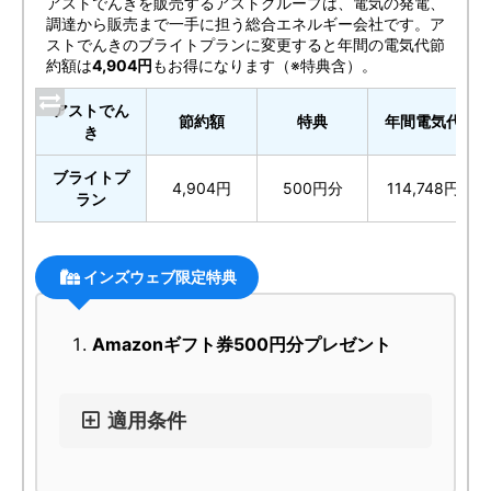
アストでんきを販売するアストグループは、電気の発電、
調達から販売まで一手に担う総合エネルギー会社です。ア
ストでんきのブライトプランに変更すると年間の電気代節
約額は
4,904円
もお得になります（※特典含）。
アストでん
節約額
特典
年間電気代
き
ブライトプ
4,904円
500円分
114,748円
ラン
インズウェブ限定特典
Amazonギフト券500円分プレゼント
適用条件