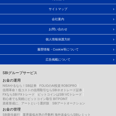
サイトマップ
会社案内
お問い合わせ
個人情報保護方針
履歴情報・Cookie等について
広告掲載について
SBIグループサービス
お金の運用
NISAやるなら！SBI証券
FOLIOのAI投資 ROBOPRO
信用革命！低コストの信用取引ならSBIネオトレード証券
FXならSBI FXトレード
ビットコインはSBI VCトレード
初心者でも気軽にビットコイン取引 BITPOINT
資産形成に、アートという選択肢 SBIアートオークション
お金の管理
SBI新生銀行
業界最低水準の手数料 海外送金ならSBIレミット