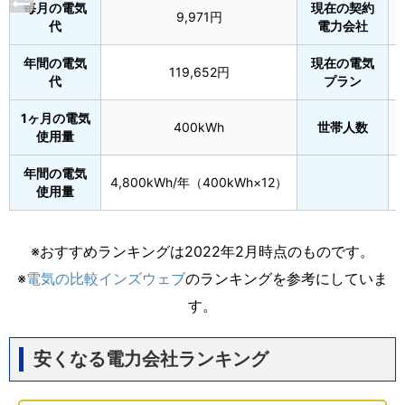
毎月の電気
現在の契約
9,971円
代
電力会社
年間の電気
現在の電気
119,652円
代
プラン
1ヶ月の電気
400kWh
世帯人数
使用量
年間の電気
4,800kWh/年（400kWh×12）
使用量
※おすすめランキングは2022年2月時点のものです。
※
電気の比較インズウェブ
のランキングを参考にしていま
す。
安くなる電力会社ランキング