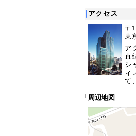
アクセス
〒1
東
ア
直
シ
ィ
て
周辺地図