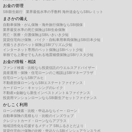
お金の管理
SBI新生銀行
業界最低水準の手数料 海外送金ならSBIレミット
まさかの備え
自動車保険・がん保険・海外旅行保険ならSBI損保
業界最安水準の死亡保険はSBI生命保険
死亡・医療・介護保険はSBIいきいき少短
賃貸住宅向け保険、バイク・自転車用車両保険はSBI日本少短
犬猫うさぎのペット保険はSBIプリズム少短
インターネット専用のペット保険はSBIペット少短
単独でも上乗せでも入れる地震補償保険はSBIリスタ少短
お金の情報・相談
ファンド検索・比較なら投資信託のウエルスアドバイザー
資産運用・保険・住宅ローンのご相談はSBIマネープラザ
住宅ローンならSBIアルヒ
不動産担保ローンならSBIエステートファイナンス
カードローン・キャッシングのレイク
不動産×金融なら新生インベストメント＆ファイナンス
投資用マンションローンならSBI新生アセットファイナンス
かしこく利用
ローンの検索・比較・申込みならイー・ローン
自動車保険の見積もり・比較のインズウェブ
クレジットカード・ローンならアプラス
地域活性化を応援するメディア SBIふるさとだより
賃貸住宅向け保険の比較・申込ならSBIインシュアランスラボ