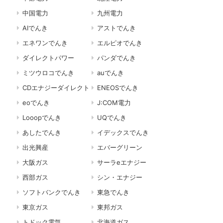
中国電力
九州電力
AIでんき
アストでんき
エネワンでんき
エルピオでんき
ダイレクトパワー
パンダでんき
ミツウロコでんき
auでんき
CDエナジーダイレクト
ENEOSでんき
eoでんき
J:COM電力
Looopでんき
UQでんき
あしたでんき
イデックスでんき
出光興産
エバーグリーン
大阪ガス
サーラeエナジー
西部ガス
シン・エナジー
ソフトバンクでんき
東急でんき
東京ガス
東邦ガス
トドック電気
北海道ガス