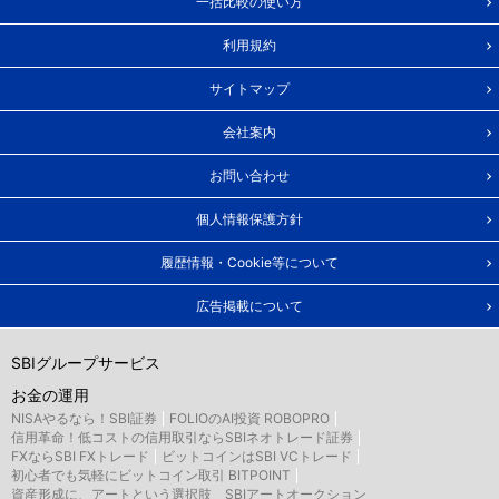
一括比較の使い方
利用規約
サイトマップ
会社案内
お問い合わせ
個人情報保護方針
履歴情報・Cookie等について
広告掲載について
SBIグループサービス
お金の運用
NISAやるなら！SBI証券
FOLIOのAI投資 ROBOPRO
信用革命！低コストの信用取引ならSBIネオトレード証券
FXならSBI FXトレード
ビットコインはSBI VCトレード
初心者でも気軽にビットコイン取引 BITPOINT
資産形成に、アートという選択肢 SBIアートオークション