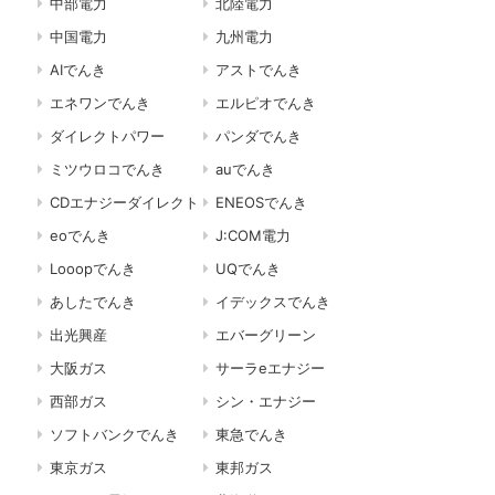
中部電力
北陸電力
中国電力
九州電力
AIでんき
アストでんき
エネワンでんき
エルピオでんき
ダイレクトパワー
パンダでんき
ミツウロコでんき
auでんき
CDエナジーダイレクト
ENEOSでんき
eoでんき
J:COM電力
Looopでんき
UQでんき
あしたでんき
イデックスでんき
出光興産
エバーグリーン
大阪ガス
サーラeエナジー
西部ガス
シン・エナジー
ソフトバンクでんき
東急でんき
東京ガス
東邦ガス