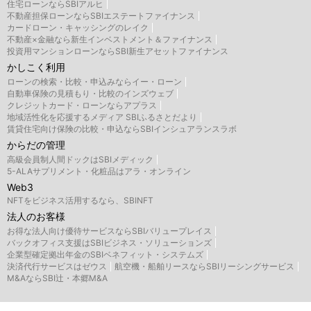
住宅ローンならSBIアルヒ
不動産担保ローンならSBIエステートファイナンス
カードローン・キャッシングのレイク
不動産×金融なら新生インベストメント＆ファイナンス
投資用マンションローンならSBI新生アセットファイナンス
かしこく利用
ローンの検索・比較・申込みならイー・ローン
自動車保険の見積もり・比較のインズウェブ
クレジットカード・ローンならアプラス
地域活性化を応援するメディア SBIふるさとだより
賃貸住宅向け保険の比較・申込ならSBIインシュアランスラボ
からだの管理
高級会員制人間ドックはSBIメディック
5-ALAサプリメント・化粧品はアラ・オンライン
Web3
NFTをビジネス活用するなら、SBINFT
法人のお客様
お得な法人向け優待サービスならSBIバリュープレイス
バックオフィス支援はSBIビジネス・ソリューションズ
企業型確定拠出年金のSBIベネフィット・システムズ
決済代行サービスはゼウス
航空機・船舶リースならSBIリーシングサービス
M&AならSBI辻・本郷M&A