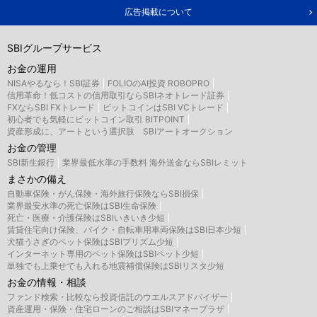
広告掲載について
SBIグループサービス
お金の運用
NISAやるなら！SBI証券
FOLIOのAI投資 ROBOPRO
信用革命！低コストの信用取引ならSBIネオトレード証券
FXならSBI FXトレード
ビットコインはSBI VCトレード
初心者でも気軽にビットコイン取引 BITPOINT
資産形成に、アートという選択肢 SBIアートオークション
お金の管理
SBI新生銀行
業界最低水準の手数料 海外送金ならSBIレミット
まさかの備え
自動車保険・がん保険・海外旅行保険ならSBI損保
業界最安水準の死亡保険はSBI生命保険
死亡・医療・介護保険はSBIいきいき少短
賃貸住宅向け保険、バイク・自転車用車両保険はSBI日本少短
犬猫うさぎのペット保険はSBIプリズム少短
インターネット専用のペット保険はSBIペット少短
単独でも上乗せでも入れる地震補償保険はSBIリスタ少短
お金の情報・相談
ファンド検索・比較なら投資信託のウエルスアドバイザー
資産運用・保険・住宅ローンのご相談はSBIマネープラザ