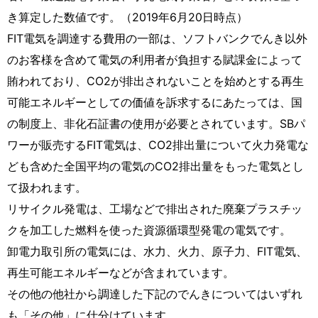
き算定した数値です。（2019年6月20日時点）
FIT電気を調達する費用の一部は、ソフトバンクでんき以外
のお客様を含めて電気の利用者が負担する賦課金によって
賄われており、CO2が排出されないことを始めとする再生
可能エネルギーとしての価値を訴求するにあたっては、国
の制度上、非化石証書の使用が必要とされています。SBパ
ワーが販売するFIT電気は、CO2排出量について火力発電な
ども含めた全国平均の電気のCO2排出量をもった電気とし
て扱われます。
リサイクル発電は、工場などで排出された廃棄プラスチッ
クを加工した燃料を使った資源循環型発電の電気です。
卸電力取引所の電気には、水力、火力、原子力、FIT電気、
再生可能エネルギーなどが含まれています。
その他の他社から調達した下記のでんきについてはいずれ
も「その他」に仕分けています。