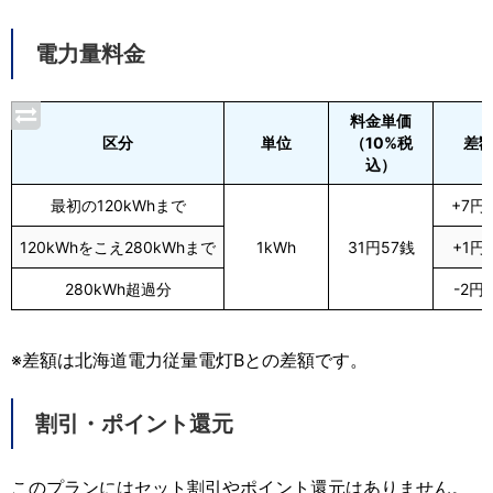
電力量料金
料金単価
区分
単位
（10%税
差額
込）
最初の120kWhまで
+7円
120kWhをこえ280kWhまで
1kWh
31円57銭
+1円
280kWh超過分
-2円
※差額は北海道電力従量電灯Bとの差額です。
割引・ポイント還元
このプランにはセット割引やポイント還元はありません。