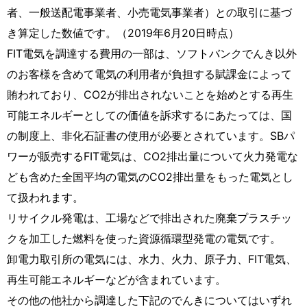
者、一般送配電事業者、小売電気事業者）との取引に基づ
き算定した数値です。（2019年6月20日時点）
FIT電気を調達する費用の一部は、ソフトバンクでんき以外
のお客様を含めて電気の利用者が負担する賦課金によって
賄われており、CO2が排出されないことを始めとする再生
可能エネルギーとしての価値を訴求するにあたっては、国
の制度上、非化石証書の使用が必要とされています。SBパ
ワーが販売するFIT電気は、CO2排出量について火力発電な
ども含めた全国平均の電気のCO2排出量をもった電気とし
て扱われます。
リサイクル発電は、工場などで排出された廃棄プラスチッ
クを加工した燃料を使った資源循環型発電の電気です。
卸電力取引所の電気には、水力、火力、原子力、FIT電気、
再生可能エネルギーなどが含まれています。
その他の他社から調達した下記のでんきについてはいずれ