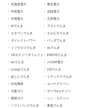
北海道電力
東北電力
中部電力
北陸電力
中国電力
九州電力
AIでんき
アストでんき
エネワンでんき
エルピオでんき
ダイレクトパワー
パンダでんき
ミツウロコでんき
auでんき
CDエナジーダイレクト
ENEOSでんき
eoでんき
J:COM電力
Looopでんき
UQでんき
あしたでんき
イデックスでんき
出光興産
エバーグリーン
大阪ガス
サーラeエナジー
西部ガス
シン・エナジー
ソフトバンクでんき
東急でんき