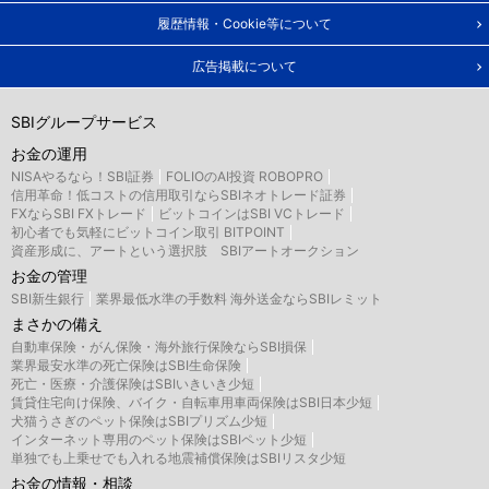
履歴情報・Cookie等について
広告掲載について
SBIグループサービス
お金の運用
NISAやるなら！SBI証券
FOLIOのAI投資 ROBOPRO
信用革命！低コストの信用取引ならSBIネオトレード証券
FXならSBI FXトレード
ビットコインはSBI VCトレード
初心者でも気軽にビットコイン取引 BITPOINT
資産形成に、アートという選択肢 SBIアートオークション
お金の管理
SBI新生銀行
業界最低水準の手数料 海外送金ならSBIレミット
まさかの備え
自動車保険・がん保険・海外旅行保険ならSBI損保
業界最安水準の死亡保険はSBI生命保険
死亡・医療・介護保険はSBIいきいき少短
賃貸住宅向け保険、バイク・自転車用車両保険はSBI日本少短
犬猫うさぎのペット保険はSBIプリズム少短
インターネット専用のペット保険はSBIペット少短
単独でも上乗せでも入れる地震補償保険はSBIリスタ少短
お金の情報・相談