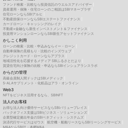
ファンド検索・比較なら投資信託のウエルスアドバイザー
資産運用・保険・住宅ローンのご相談はSBIマネープラザ
住宅ローンならSBIアルヒ
不動産担保ローンならSBIエステートファイナンス
カードローン・キャッシングのレイク
不動産×金融なら新生インベストメント＆ファイナンス
投資用マンションローンならSBI新生アセットファイナンス
かしこく利用
ローンの検索・比較・申込みならイー・ローン
自動車保険の見積もり・比較のインズウェブ
クレジットカード・ローンならアプラス
地域活性化を応援するメディア SBIふるさとだより
賃貸住宅向け保険の比較・申込ならSBIインシュアランスラボ
からだの管理
高級会員制人間ドックはSBIメディック
5-ALAサプリメント・化粧品はアラ・オンライン
Web3
NFTをビジネス活用するなら、SBINFT
法人のお客様
お得な法人向け優待サービスならSBIバリュープレイス
バックオフィス支援はSBIビジネス・ソリューションズ
企業型確定拠出年金のSBIベネフィット・システムズ
決済代行サービスはゼウス
航空機・船舶リースならSBIリーシングサービス
M&AならSBI辻・本郷M&A