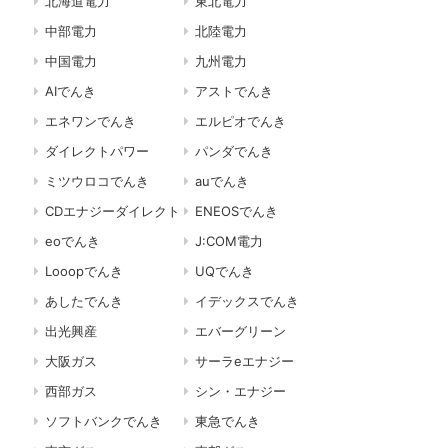
北海道電力
東北電力
中部電力
北陸電力
中国電力
九州電力
AIでんき
アストでんき
エネワンでんき
エルピオでんき
ダイレクトパワー
パンダでんき
ミツウロコでんき
auでんき
CDエナジーダイレクト
ENEOSでんき
eoでんき
J:COM電力
Looopでんき
UQでんき
あしたでんき
イデックスでんき
出光興産
エバーグリーン
大阪ガス
サーラeエナジー
西部ガス
シン・エナジー
ソフトバンクでんき
東急でんき