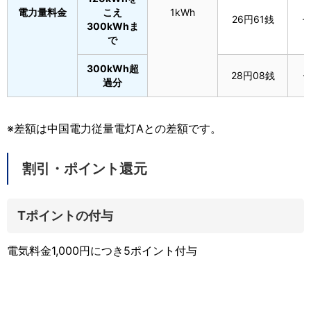
電力量料金
こえ
1kWh
26円61銭
-
300kWhま
で
300kWh超
28円08銭
-
過分
※差額は中国電力従量電灯Aとの差額です。
割引・ポイント還元
Tポイントの付与
電気料金1,000円につき5ポイント付与