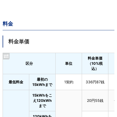
料金
料金単価
料金単価
区分
単位
（10%税
込）
最初の
最低料金
1契約
336円87銭
15kWhまで
15kWhをこ
え120kWh
20円55銭
-
まで
120kWhを