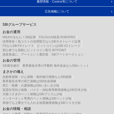
履歴情報・Cookie等について
広告掲載について
SBIグループサービス
お金の運用
NISAやるなら！SBI証券
FOLIOのAI投資 ROBOPRO
信用革命！低コストの信用取引ならSBIネオトレード証券
FXならSBI FXトレード
ビットコインはSBI VCトレード
初心者でも気軽にビットコイン取引 BITPOINT
資産形成に、アートという選択肢 SBIアートオークション
お金の管理
SBI新生銀行
業界最低水準の手数料 海外送金ならSBIレミット
まさかの備え
自動車保険・がん保険・海外旅行保険ならSBI損保
業界最安水準の死亡保険はSBI生命保険
死亡・医療・介護保険はSBIいきいき少短
賃貸住宅向け保険、バイク・自転車用車両保険はSBI日本少短
犬猫うさぎのペット保険はSBIプリズム少短
インターネット専用のペット保険はSBIペット少短
単独でも上乗せでも入れる地震補償保険はSBIリスタ少短
お金の情報・相談
ファンド検索・比較なら投資信託のウエルスアドバイザー