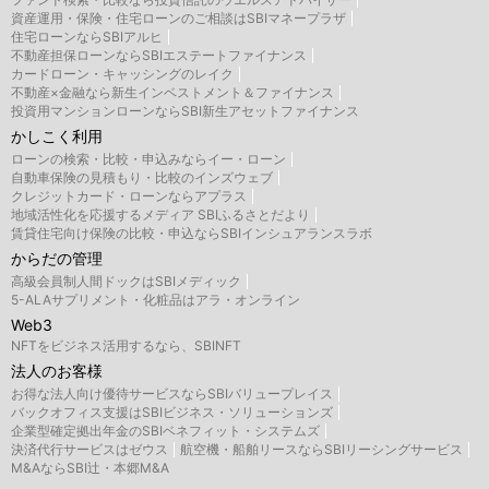
資産運用・保険・住宅ローンのご相談はSBIマネープラザ
住宅ローンならSBIアルヒ
不動産担保ローンならSBIエステートファイナンス
カードローン・キャッシングのレイク
不動産×金融なら新生インベストメント＆ファイナンス
投資用マンションローンならSBI新生アセットファイナンス
かしこく利用
ローンの検索・比較・申込みならイー・ローン
自動車保険の見積もり・比較のインズウェブ
クレジットカード・ローンならアプラス
地域活性化を応援するメディア SBIふるさとだより
賃貸住宅向け保険の比較・申込ならSBIインシュアランスラボ
からだの管理
高級会員制人間ドックはSBIメディック
5-ALAサプリメント・化粧品はアラ・オンライン
Web3
NFTをビジネス活用するなら、SBINFT
法人のお客様
お得な法人向け優待サービスならSBIバリュープレイス
バックオフィス支援はSBIビジネス・ソリューションズ
企業型確定拠出年金のSBIベネフィット・システムズ
決済代行サービスはゼウス
航空機・船舶リースならSBIリーシングサービス
M&AならSBI辻・本郷M&A