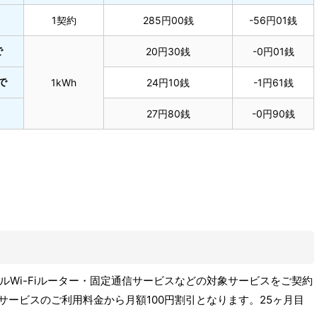
1契約
285円00銭
-56円01銭
で
20円30銭
-0円01銭
で
1kWh
24円10銭
-1円61銭
27円80銭
-0円90銭
Wi-Fiルーター・固定通信サービスなどの対象サービスをご契約
サービスのご利用料金から月額100円割引となります。25ヶ月目