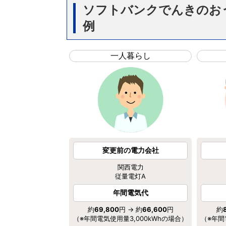
ソフトバンクでんきのお
例
一人暮らし
変更前の電力会社
関西電力
従量電灯A
年間電気代
約
69,800
円 → 約
66,600
円
約
（※年間電気使用量3,000kWhの場合）
（※年間