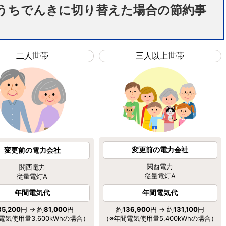
うちでんきに切り替えた場合の節約事
二人世帯
三人以上世帯
変更前の電力会社
変更前の電力会社
関西電力
関西電力
従量電灯A
従量電灯A
年間電気代
年間電気代
約
136,900
円 → 約
131,100
円
85,200
円 → 約
81,000
円
（※年間電気使用量5,400kWhの場合）
電気使用量3,600kWhの場合）