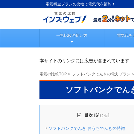
電気料金プランの比較で電気代を節約！
一括比較の使い方
電気代を
本サイトのリンクには広告が含まれています
電気の比較TOP
>
ソフトバンクでんきの電力プラン
ソフトバンクでん
目次
[
]
閉じる
ソフトバンクでんき おうちでんきの特徴