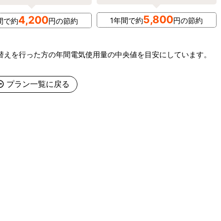
5,800
4,200
1年間で約
円の節約
間で約
円の節約
替えを行った方の年間電気使用量の中央値を目安にしています。
プラン一覧に戻る