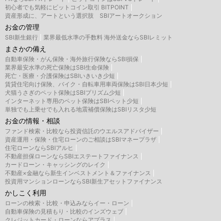
初心者でも気軽にビットコイン取引 BITPOINT
資産形成に、アートという選択肢 SBIアートオークション
お金の管理
SBI新生銀行
業界最低水準の手数料 海外送金ならSBIレミット
まさかの備え
自動車保険・がん保険・海外旅行保険ならSBI損保
業界最安水準の死亡保険はSBI生命保険
死亡・医療・介護保険はSBIいきいき少短
賃貸住宅向け保険、バイク・自転車用車両保険はSBI日本少短
犬猫うさぎのペット保険はSBIプリズム少短
インターネット専用のペット保険はSBIペット少短
単独でも上乗せでも入れる地震補償保険はSBIリスタ少短
お金の情報・相談
ファンド検索・比較なら投資信託のウエルスアドバイザー
資産運用・保険・住宅ローンのご相談はSBIマネープラザ
住宅ローンならSBIアルヒ
不動産担保ローンならSBIエステートファイナンス
カードローン・キャッシングのレイク
不動産×金融なら新生インベストメント＆ファイナンス
投資用マンションローンならSBI新生アセットファイナンス
かしこく利用
ローンの検索・比較・申込みならイー・ローン
自動車保険の見積もり・比較のインズウェブ
クレジットカード・ローンならアプラス