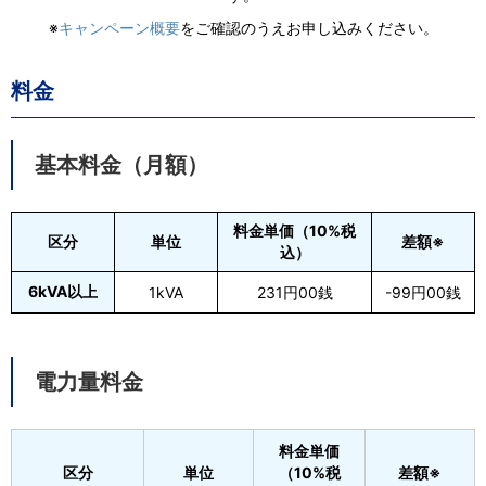
※
キャンペーン概要
をご確認のうえお申し込みください。
料金
基本料金（月額）
料金単価（10%税
区分
単位
差額※
込）
6kVA以上
1kVA
231円00銭
-99円00銭
電力量料金
料金単価
区分
単位
（10%税
差額※