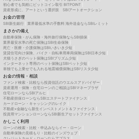
初心者でも気軽にビットコイン取引 BITPOINT
資産形成に、アートという選択肢 SBIアートオークション
お金の管理
SBI新生銀行
業界最低水準の手数料 海外送金ならSBIレミット
まさかの備え
自動車保険・がん保険・海外旅行保険ならSBI損保
業界最安水準の死亡保険はSBI生命保険
死亡・医療・介護保険はSBIいきいき少短
賃貸住宅向け保険、バイク・自転車用車両保険はSBI日本少短
犬猫うさぎのペット保険はSBIプリズム少短
インターネット専用のペット保険はSBIペット少短
単独でも上乗せでも入れる地震補償保険はSBIリスタ少短
お金の情報・相談
ファンド検索・比較なら投資信託のウエルスアドバイザー
資産運用・保険・住宅ローンのご相談はSBIマネープラザ
住宅ローンならSBIアルヒ
不動産担保ローンならSBIエステートファイナンス
カードローン・キャッシングのレイク
不動産×金融なら新生インベストメント＆ファイナンス
投資用マンションローンならSBI新生アセットファイナンス
かしこく利用
ローンの検索・比較・申込みならイー・ローン
自動車保険の見積もり・比較のインズウェブ
クレジットカード・ローンならアプラス