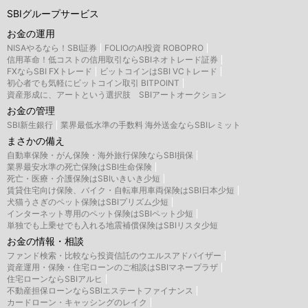
SBIグループサービス
お金の運用
NISAやるなら！SBI証券
FOLIOのAI投資 ROBOPRO
信用革命！低コストの信用取引ならSBIネオトレード証券
FXならSBI FXトレード
ビットコインはSBI VCトレード
初心者でも気軽にビットコイン取引 BITPOINT
資産形成に、アートという選択肢 SBIアートオークション
お金の管理
SBI新生銀行
業界最低水準の手数料 海外送金ならSBIレミット
まさかの備え
自動車保険・がん保険・海外旅行保険ならSBI損保
業界最安水準の死亡保険はSBI生命保険
死亡・医療・介護保険はSBIいきいき少短
賃貸住宅向け保険、バイク・自転車用車両保険はSBI日本少短
犬猫うさぎのペット保険はSBIプリズム少短
インターネット専用のペット保険はSBIペット少短
単独でも上乗せでも入れる地震補償保険はSBIリスタ少短
お金の情報・相談
ファンド検索・比較なら投資信託のウエルスアドバイザー
資産運用・保険・住宅ローンのご相談はSBIマネープラザ
住宅ローンならSBIアルヒ
不動産担保ローンならSBIエステートファイナンス
カードローン・キャッシングのレイク