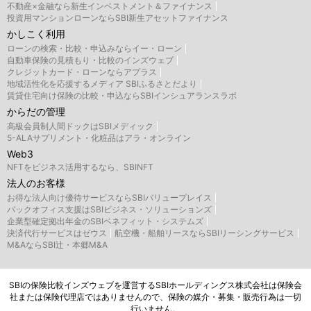
不動産×金融なら新生インベストメント＆ファイナンス
投資用マンションローンならSBI新生アセットファイナンス
かしこく利用
ローンの検索・比較・申込みならイー・ローン
自動車保険の見積もり・比較のインズウェブ
クレジットカード・ローンならアプラス
地域活性化を応援するメディア SBIふるさとだより
賃貸住宅向け保険の比較・申込ならSBIインシュアランスラボ
からだの管理
高級会員制人間ドックはSBIメディック
5-ALAサプリメント・化粧品はアラ・オンライン
Web3
NFTをビジネス活用するなら、SBINFT
法人のお客様
お得な法人向け優待サービスならSBIバリュープレイス
バックオフィス支援はSBIビジネス・ソリューションズ
企業型確定拠出年金のSBIベネフィット・システムズ
決済代行サービスはゼウス
航空機・船舶リースならSBIリーシングサービス
M&AならSBI辻・本郷M&A
SBIの保険比較インズウェブを運営するSBIホールディングス株式会社は保険会
社または保険代理店ではありませんので、保険の媒介・募集・販売行為は一切
行いません。