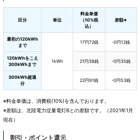
料金単価
区分
単位
（10%税
差額※
込）
最初の120kWh
17円72銭
-0円12銭
まで
120kWhをこえ
1kWh
21円38銭
-0円35銭
300kWhまで
300kWh超過
22円91銭
-0円53銭
分
※料金単価は、消費税(10%)を含んでおります。
※差額は、北陸電力従量電灯Bとの差額です。（2021年1月
現在）
割引・ポイント還元