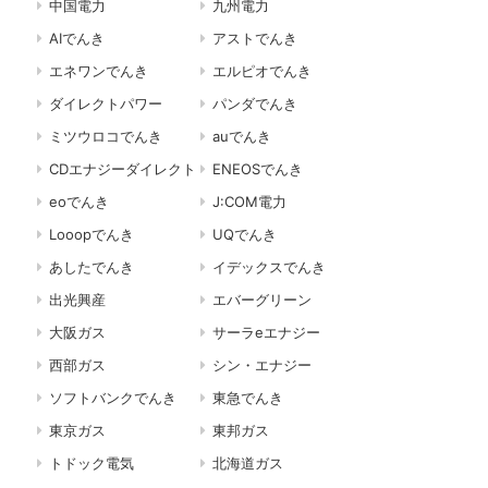
中国電力
九州電力
AIでんき
アストでんき
エネワンでんき
エルピオでんき
ダイレクトパワー
パンダでんき
ミツウロコでんき
auでんき
CDエナジーダイレクト
ENEOSでんき
eoでんき
J:COM電力
Looopでんき
UQでんき
あしたでんき
イデックスでんき
出光興産
エバーグリーン
大阪ガス
サーラeエナジー
西部ガス
シン・エナジー
ソフトバンクでんき
東急でんき
東京ガス
東邦ガス
トドック電気
北海道ガス