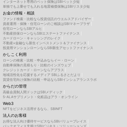
インターネット専用のペット保険はSBIペット少短
単独でも上乗せでも入れる地震補償保険はSBIリスタ少短
お金の情報・相談
ファンド検索・比較なら投資信託のウエルスアドバイザー
資産運用・保険・住宅ローンのご相談はSBIマネープラザ
住宅ローンならSBIアルヒ
不動産担保ローンならSBIエステートファイナンス
カードローン・キャッシングのレイク
不動産×金融なら新生インベストメント＆ファイナンス
投資用マンションローンならSBI新生アセットファイナンス
かしこく利用
ローンの検索・比較・申込みならイー・ローン
自動車保険の見積もり・比較のインズウェブ
クレジットカード・ローンならアプラス
地域活性化を応援するメディア SBIふるさとだより
賃貸住宅向け保険の比較・申込ならSBIインシュアランスラボ
からだの管理
高級会員制人間ドックはSBIメディック
5-ALAサプリメント・化粧品はアラ・オンライン
Web3
NFTをビジネス活用するなら、SBINFT
法人のお客様
お得な法人向け優待サービスならSBIバリュープレイス
バックオフィス支援はSBIビジネス・ソリューションズ