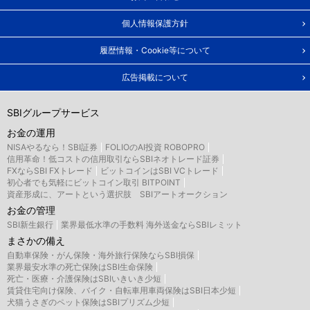
個人情報保護方針
履歴情報・Cookie等について
広告掲載について
SBIグループサービス
お金の運用
NISAやるなら！SBI証券
FOLIOのAI投資 ROBOPRO
信用革命！低コストの信用取引ならSBIネオトレード証券
FXならSBI FXトレード
ビットコインはSBI VCトレード
初心者でも気軽にビットコイン取引 BITPOINT
資産形成に、アートという選択肢 SBIアートオークション
お金の管理
SBI新生銀行
業界最低水準の手数料 海外送金ならSBIレミット
まさかの備え
自動車保険・がん保険・海外旅行保険ならSBI損保
業界最安水準の死亡保険はSBI生命保険
死亡・医療・介護保険はSBIいきいき少短
賃貸住宅向け保険、バイク・自転車用車両保険はSBI日本少短
犬猫うさぎのペット保険はSBIプリズム少短