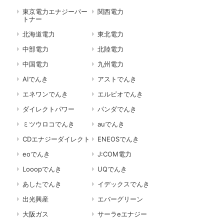
東京電力エナジーパー
関西電力
トナー
北海道電力
東北電力
中部電力
北陸電力
中国電力
九州電力
AIでんき
アストでんき
エネワンでんき
エルピオでんき
ダイレクトパワー
パンダでんき
ミツウロコでんき
auでんき
CDエナジーダイレクト
ENEOSでんき
eoでんき
J:COM電力
Looopでんき
UQでんき
あしたでんき
イデックスでんき
出光興産
エバーグリーン
大阪ガス
サーラeエナジー