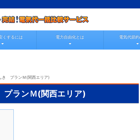
安くするには
電力自由化とは
電気代節約
んき プランＭ(関西エリア)
 プランＭ(関西エリア)