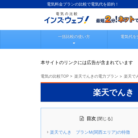
電気料金プランの比較で電気代を節約！
一括比較の使い方
電気代を
本サイトのリンクには広告が含まれています
電気の比較TOP
>
楽天でんきの電力プラン
>
楽天で
楽天でんき
目次
[
]
閉じる
楽天でんき プランM(関西エリア)の特徴