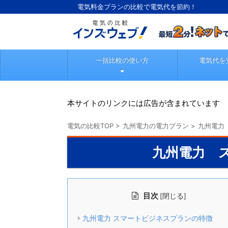
電気料金プランの比較で電気代を節約！
一括比較の使い方
電気代を
本サイトのリンクには広告が含まれています
電気の比較TOP
>
九州電力の電力プラン
>
九州電力
九州電力 
目次
[
]
閉じる
九州電力 スマートビジネスプランの特徴