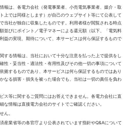
情報は、各電力会社（発電事業者、小売電気事業者、媒介・取
ト上では同様とします）が自己のウェブサイト等にて公表して
で当社が独自に収集したものです。利用者様が閲覧される時点
額並びにポイント／電子マネーによる還元額（以下、「電気料
利益の実現、期待について、本サービスは何ら保証するもので
関する情報は、当社において十分な注意を払った上で提供をし
確性・妥当性・適法性・有用性及びその他一切の事項について
依拠するものであり、本サービスは何ら保証するものではあり
かなる損害・損失を被った場合でも、当社は一切の責任を負わ
ビス等に関するご質問にはお答えできません。各電力会社に直
細な情報は直接電力会社のサイトでご確認ください。
せん。
済産業省等の各官庁より公表されています指針やQ&Aについて