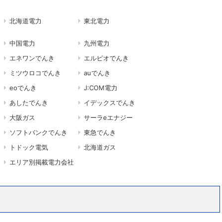
北海道電力
東北電力
中国電力
九州電力
エネワンでんき
エルピオでんき
ミツウロコでんき
auでんき
eoでんき
J:COM電力
あしたでんき
イデックスでんき
大阪ガス
サーラeエナジー
ソフトバンクでんき
東急でんき
トドック電気
北海道ガス
エリア別掲載電力会社