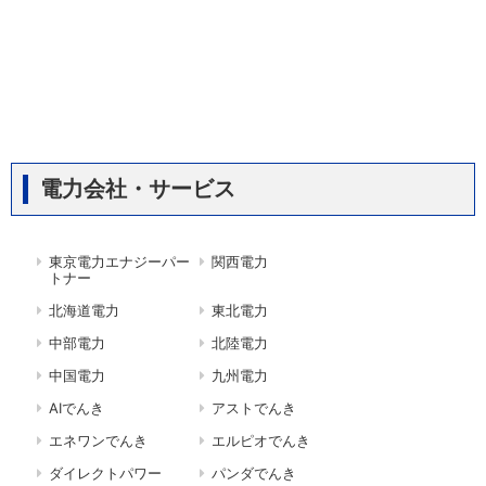
電力会社・サービス
東京電力エナジーパー
関西電力
トナー
北海道電力
東北電力
中部電力
北陸電力
中国電力
九州電力
AIでんき
アストでんき
エネワンでんき
エルピオでんき
ダイレクトパワー
パンダでんき