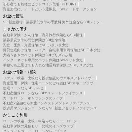
初心者でも気軽にビットコイン取引 BITPOINT
資産形成に、アートという選択肢 SBIアートオークション
お金の管理
SBI新生銀行
業界最低水準の手数料 海外送金ならSBIレミット
まさかの備え
自動車保険・がん保険・海外旅行保険ならSBI損保
業界最安水準の死亡保険はSBI生命保険
死亡・医療・介護保険はSBIいきいき少短
賃貸住宅向け保険、バイク・自転車用車両保険はSBI日本少短
犬猫うさぎのペット保険はSBIプリズム少短
インターネット専用のペット保険はSBIペット少短
単独でも上乗せでも入れる地震補償保険はSBIリスタ少短
お金の情報・相談
ファンド検索・比較なら投資信託のウエルスアドバイザー
資産運用・保険・住宅ローンのご相談はSBIマネープラザ
住宅ローンならSBIアルヒ
不動産担保ローンならSBIエステートファイナンス
カードローン・キャッシングのレイク
不動産×金融なら新生インベストメント＆ファイナンス
投資用マンションローンならSBI新生アセットファイナンス
かしこく利用
ローンの検索・比較・申込みならイー・ローン
自動車保険の見積もり・比較のインズウェブ
クレジットカード・ローンならアプラス