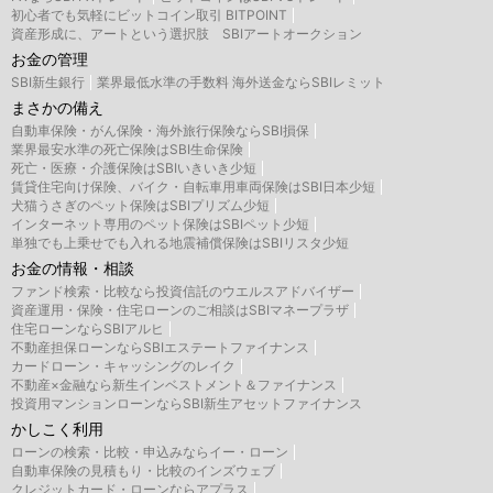
初心者でも気軽にビットコイン取引 BITPOINT
資産形成に、アートという選択肢 SBIアートオークション
お金の管理
SBI新生銀行
業界最低水準の手数料 海外送金ならSBIレミット
まさかの備え
自動車保険・がん保険・海外旅行保険ならSBI損保
業界最安水準の死亡保険はSBI生命保険
死亡・医療・介護保険はSBIいきいき少短
賃貸住宅向け保険、バイク・自転車用車両保険はSBI日本少短
犬猫うさぎのペット保険はSBIプリズム少短
インターネット専用のペット保険はSBIペット少短
単独でも上乗せでも入れる地震補償保険はSBIリスタ少短
お金の情報・相談
ファンド検索・比較なら投資信託のウエルスアドバイザー
資産運用・保険・住宅ローンのご相談はSBIマネープラザ
住宅ローンならSBIアルヒ
不動産担保ローンならSBIエステートファイナンス
カードローン・キャッシングのレイク
不動産×金融なら新生インベストメント＆ファイナンス
投資用マンションローンならSBI新生アセットファイナンス
かしこく利用
ローンの検索・比較・申込みならイー・ローン
自動車保険の見積もり・比較のインズウェブ
クレジットカード・ローンならアプラス