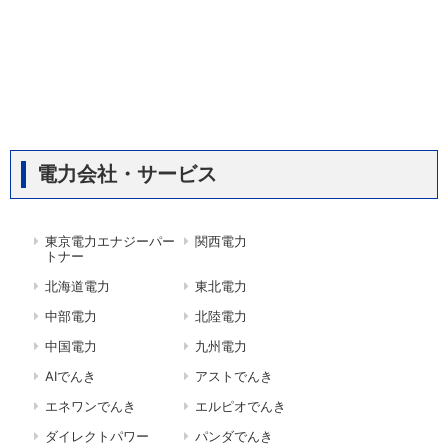
電力会社・サービス
東京電力エナジーパー
関西電力
トナー
北海道電力
東北電力
中部電力
北陸電力
中国電力
九州電力
AIでんき
アストでんき
エネワンでんき
エルピオでんき
ダイレクトパワー
パンダでんき