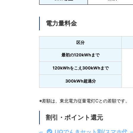
電力量料金
区分
最初の120kWhまで
120kWhをこえ300kWhまで
300kWh超過分
※差額は、東北電力従量電灯Cとの差額です。
割引・ポイント還元
UQ
でんきセット割/スマホ代