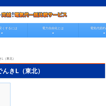
安くするには
電力自由化とは
電気代節約
きL（東北）
でんきL（東北）