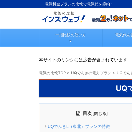
電気料金プランの比較で電気代を節約！
一括比較の使い方
電気代を
本サイトのリンクには広告が含まれています
電気の比較TOP
>
UQでんきの電力プラン
>
UQでん
UQ
目次
[
]
閉じる
UQでんきL（東北）プランの特徴