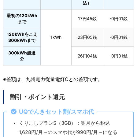
込）
最初の120kWh
17円45銭
-0円01銭
まで
120kWhをこえ
1kWh
23円05銭
-0円01銭
300kWhまで
300kWh超過
26円04銭
-0円01銭
分
※差額は、九州電力従量電灯Cとの差額です。
割引・ポイント還元
UQ
でんきセット割/スマホ代
くりこしプランS（3GB）：翌月から税込
1,628円/月～のスマホ代が990円/月～になる