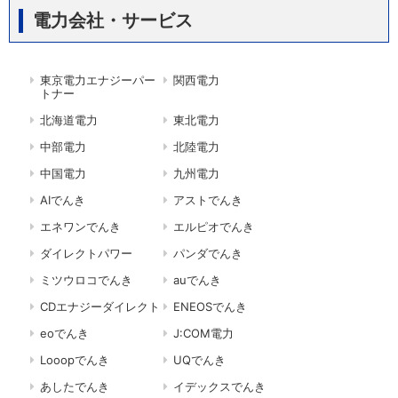
電力会社・サービス
東京電力エナジーパー
関西電力
トナー
北海道電力
東北電力
中部電力
北陸電力
中国電力
九州電力
AIでんき
アストでんき
エネワンでんき
エルピオでんき
ダイレクトパワー
パンダでんき
ミツウロコでんき
auでんき
CDエナジーダイレクト
ENEOSでんき
eoでんき
J:COM電力
Looopでんき
UQでんき
あしたでんき
イデックスでんき