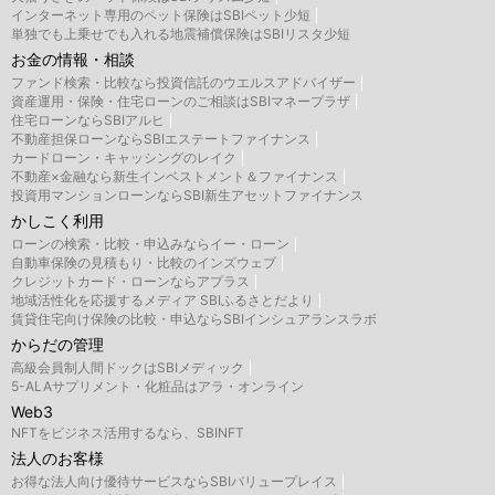
インターネット専用のペット保険はSBIペット少短
単独でも上乗せでも入れる地震補償保険はSBIリスタ少短
お金の情報・相談
ファンド検索・比較なら投資信託のウエルスアドバイザー
資産運用・保険・住宅ローンのご相談はSBIマネープラザ
住宅ローンならSBIアルヒ
不動産担保ローンならSBIエステートファイナンス
カードローン・キャッシングのレイク
不動産×金融なら新生インベストメント＆ファイナンス
投資用マンションローンならSBI新生アセットファイナンス
かしこく利用
ローンの検索・比較・申込みならイー・ローン
自動車保険の見積もり・比較のインズウェブ
クレジットカード・ローンならアプラス
地域活性化を応援するメディア SBIふるさとだより
賃貸住宅向け保険の比較・申込ならSBIインシュアランスラボ
からだの管理
高級会員制人間ドックはSBIメディック
5-ALAサプリメント・化粧品はアラ・オンライン
Web3
NFTをビジネス活用するなら、SBINFT
法人のお客様
お得な法人向け優待サービスならSBIバリュープレイス