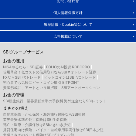
お問い合わせ
個人情報保護方針
履歴情報・Cookie等について
広告掲載について
SBIグループサービス
お金の運用
NISAやるなら！SBI証券
FOLIOのAI投資 ROBOPRO
信用革命！低コストの信用取引ならSBIネオトレード証券
FXならSBI FXトレード
ビットコインはSBI VCトレード
初心者でも気軽にビットコイン取引 BITPOINT
資産形成に、アートという選択肢 SBIアートオークション
お金の管理
SBI新生銀行
業界最低水準の手数料 海外送金ならSBIレミット
まさかの備え
自動車保険・がん保険・海外旅行保険ならSBI損保
業界最安水準の死亡保険はSBI生命保険
死亡・医療・介護保険はSBIいきいき少短
賃貸住宅向け保険、バイク・自転車用車両保険はSBI日本少短
犬猫うさぎのペット保険はSBIプリズム少短