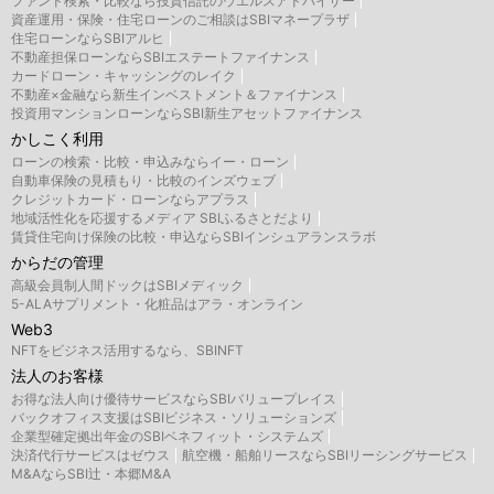
ファンド検索・比較なら投資信託のウエルスアドバイザー
資産運用・保険・住宅ローンのご相談はSBIマネープラザ
住宅ローンならSBIアルヒ
不動産担保ローンならSBIエステートファイナンス
カードローン・キャッシングのレイク
不動産×金融なら新生インベストメント＆ファイナンス
投資用マンションローンならSBI新生アセットファイナンス
かしこく利用
ローンの検索・比較・申込みならイー・ローン
自動車保険の見積もり・比較のインズウェブ
クレジットカード・ローンならアプラス
地域活性化を応援するメディア SBIふるさとだより
賃貸住宅向け保険の比較・申込ならSBIインシュアランスラボ
からだの管理
高級会員制人間ドックはSBIメディック
5-ALAサプリメント・化粧品はアラ・オンライン
Web3
NFTをビジネス活用するなら、SBINFT
法人のお客様
お得な法人向け優待サービスならSBIバリュープレイス
バックオフィス支援はSBIビジネス・ソリューションズ
企業型確定拠出年金のSBIベネフィット・システムズ
決済代行サービスはゼウス
航空機・船舶リースならSBIリーシングサービス
M&AならSBI辻・本郷M&A