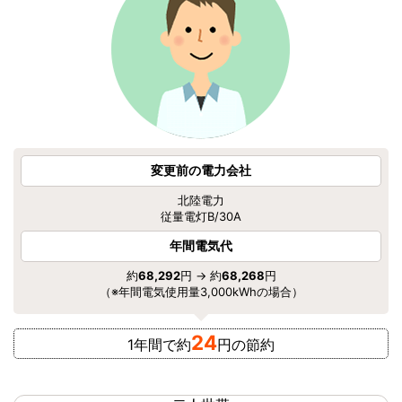
変更前の電力会社
北陸電力
従量電灯B/30A
年間電気代
約
68,292
円 → 約
68,268
円
（※年間電気使用量3,000kWhの場合）
24
1年間で約
円の節約