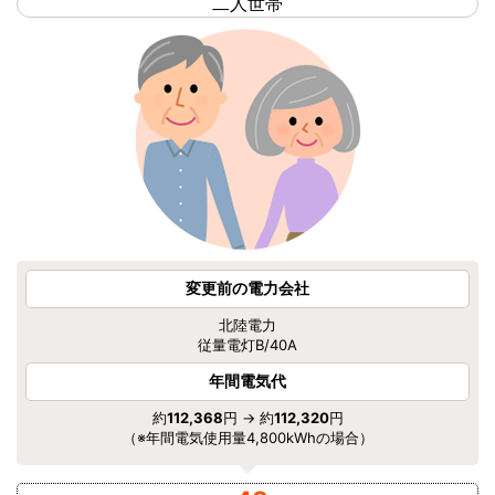
二人世帯
変更前の電力会社
北陸電力
従量電灯B/40A
年間電気代
約
112,368
円 → 約
112,320
円
（※年間電気使用量4,800kWhの場合）