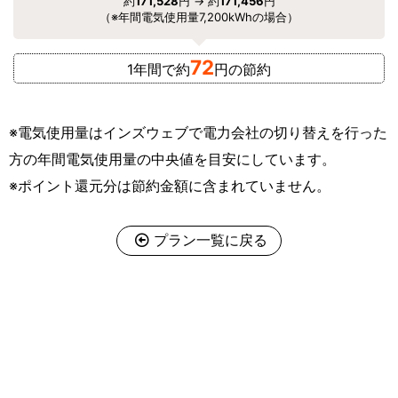
約
171,528
円 → 約
171,456
円
（※年間電気使用量7,200kWhの場合）
72
1年間で約
円の節約
※電気使用量はインズウェブで電力会社の切り替えを行った
方の年間電気使用量の中央値を目安にしています。
※ポイント還元分は節約金額に含まれていません。
プラン一覧に戻る