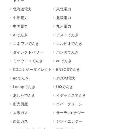
トナー
北海道電力
東北電力
中部電力
北陸電力
中国電力
九州電力
AIでんき
アストでんき
エネワンでんき
エルピオでんき
ダイレクトパワー
パンダでんき
ミツウロコでんき
auでんき
CDエナジーダイレクト
ENEOSでんき
eoでんき
J:COM電力
Looopでんき
UQでんき
あしたでんき
イデックスでんき
出光興産
エバーグリーン
大阪ガス
サーラeエナジー
西部ガス
シン・エナジー