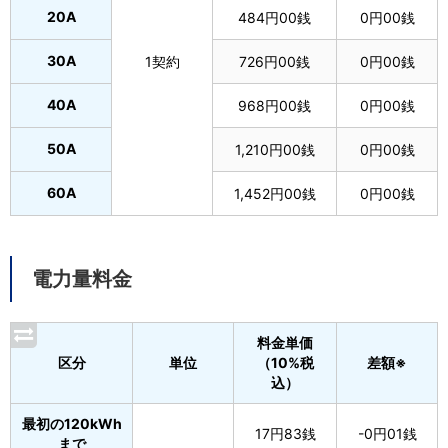
20A
484円00銭
0円00銭
30A
1契約
726円00銭
0円00銭
40A
968円00銭
0円00銭
50A
1,210円00銭
0円00銭
60A
1,452円00銭
0円00銭
電力量料金
料金単価
区分
単位
（10%税
差額※
込）
最初の120kWh
17円83銭
-0円01銭
まで