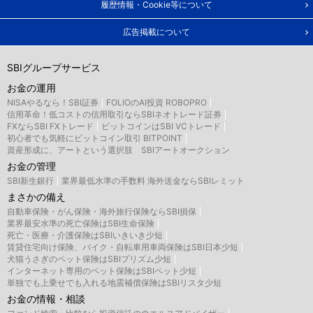
履歴情報・Cookie等について
広告掲載について
SBIグループサービス
お金の運用
NISAやるなら！SBI証券
FOLIOのAI投資 ROBOPRO
信用革命！低コストの信用取引ならSBIネオトレード証券
FXならSBI FXトレード
ビットコインはSBI VCトレード
初心者でも気軽にビットコイン取引 BITPOINT
資産形成に、アートという選択肢 SBIアートオークション
お金の管理
SBI新生銀行
業界最低水準の手数料 海外送金ならSBIレミット
まさかの備え
自動車保険・がん保険・海外旅行保険ならSBI損保
業界最安水準の死亡保険はSBI生命保険
死亡・医療・介護保険はSBIいきいき少短
賃貸住宅向け保険、バイク・自転車用車両保険はSBI日本少短
犬猫うさぎのペット保険はSBIプリズム少短
インターネット専用のペット保険はSBIペット少短
単独でも上乗せでも入れる地震補償保険はSBIリスタ少短
お金の情報・相談