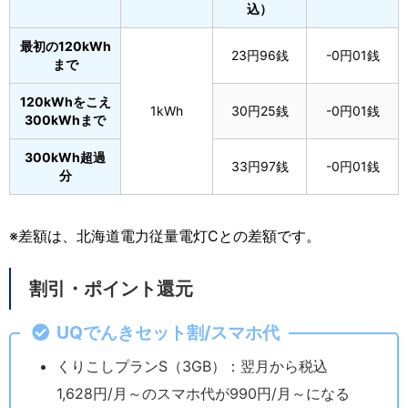
込）
最初の120kWh
23円96銭
-0円01銭
まで
120kWhをこえ
1kWh
30円25銭
-0円01銭
300kWhまで
300kWh超過
33円97銭
-0円01銭
分
※差額は、北海道電力従量電灯Cとの差額です。
割引・ポイント還元
UQ
でんきセット割/スマホ代
くりこしプランS（3GB）：翌月から税込
1,628円/月～のスマホ代が990円/月～になる