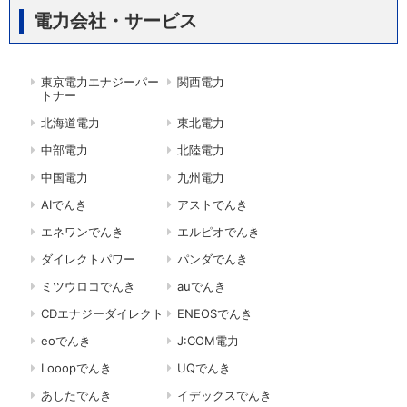
電力会社・サービス
東京電力エナジーパー
関西電力
トナー
北海道電力
東北電力
中部電力
北陸電力
中国電力
九州電力
AIでんき
アストでんき
エネワンでんき
エルピオでんき
ダイレクトパワー
パンダでんき
ミツウロコでんき
auでんき
CDエナジーダイレクト
ENEOSでんき
eoでんき
J:COM電力
Looopでんき
UQでんき
あしたでんき
イデックスでんき