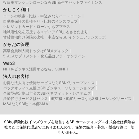
投資用マンションローンならSBI新生アセットファイナンス
かしこく利用
ローンの検索・比較・申込みならイー・ローン
自動車保険の見積もり・比較のインズウェブ
クレジットカード・ローンならアプラス
地域活性化を応援するメディア SBIふるさとだより
賃貸住宅向け保険の比較・申込ならSBIインシュアランスラボ
からだの管理
高級会員制人間ドックはSBIメディック
5-ALAサプリメント・化粧品はアラ・オンライン
Web3
NFTをビジネス活用するなら、SBINFT
法人のお客様
お得な法人向け優待サービスならSBIバリュープレイス
バックオフィス支援はSBIビジネス・ソリューションズ
企業型確定拠出年金のSBIベネフィット・システムズ
決済代行サービスはゼウス
航空機・船舶リースならSBIリーシングサービス
M&AならSBI辻・本郷M&A
SBIの保険比較インズウェブを運営するSBIホールディングス株式会社は保険会
社または保険代理店ではありませんので、保険の媒介・募集・販売行為は一切
行いません。