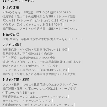
SBIグループサービス
お金の運用
NISAやるなら！SBI証券
FOLIOのAI投資 ROBOPRO
信用革命！低コストの信用取引ならSBIネオトレード証券
FXならSBI FXトレード
ビットコインはSBI VCトレード
初心者でも気軽にビットコイン取引 BITPOINT
資産形成に、アートという選択肢 SBIアートオークション
お金の管理
SBI新生銀行
業界最低水準の手数料 海外送金ならSBIレミット
まさかの備え
自動車保険・がん保険・海外旅行保険ならSBI損保
業界最安水準の死亡保険はSBI生命保険
死亡・医療・介護保険はSBIいきいき少短
賃貸住宅向け保険、バイク・自転車用車両保険はSBI日本少短
犬猫うさぎのペット保険はSBIプリズム少短
インターネット専用のペット保険はSBIペット少短
単独でも上乗せでも入れる地震補償保険はSBIリスタ少短
お金の情報・相談
ファンド検索・比較なら投資信託のウエルスアドバイザー
資産運用・保険・住宅ローンのご相談はSBIマネープラザ
住宅ローンならSBIアルヒ
不動産担保ローンならSBIエステートファイナンス
カードローン・キャッシングのレイク
不動産×金融なら新生インベストメント＆ファイナンス