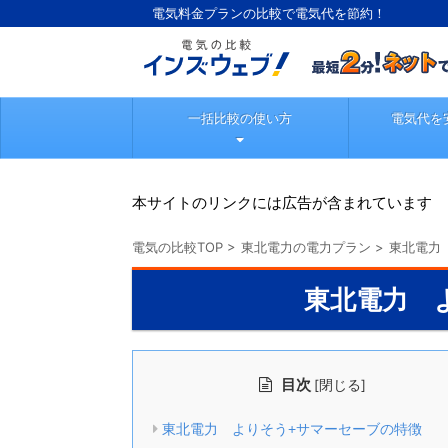
電気料金プランの比較で電気代を節約！
一括比較の使い方
電気代を
本サイトのリンクには広告が含まれています
電気の比較TOP
>
東北電力の電力プラン
>
東北電力
東北電力 
目次
[
]
閉じる
東北電力 よりそう+サマーセーブの特徴