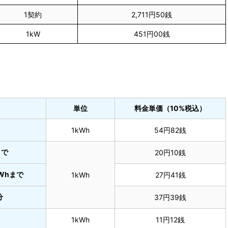
1契約
2,711円50銭
1kW
451円00銭
単位
料金単価（10%税込）
1kWh
54円82銭
まで
20円10銭
kWhまで
1kWh
27円41銭
分
37円39銭
1kWh
11円12銭