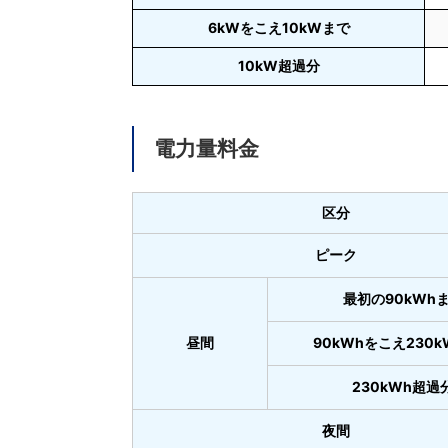
6kWをこえ10kWまで
10kW超過分
電力量料金
区分
ピーク
最初の90kWh
昼間
90kWhをこえ230
230kWh超過
夜間