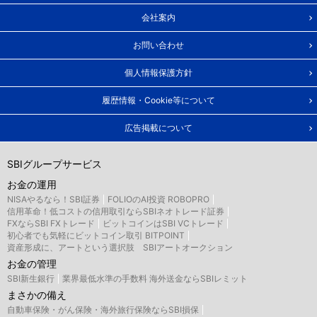
会社案内
お問い合わせ
個人情報保護方針
履歴情報・Cookie等について
広告掲載について
SBIグループサービス
お金の運用
NISAやるなら！SBI証券
FOLIOのAI投資 ROBOPRO
信用革命！低コストの信用取引ならSBIネオトレード証券
FXならSBI FXトレード
ビットコインはSBI VCトレード
初心者でも気軽にビットコイン取引 BITPOINT
資産形成に、アートという選択肢 SBIアートオークション
お金の管理
SBI新生銀行
業界最低水準の手数料 海外送金ならSBIレミット
まさかの備え
自動車保険・がん保険・海外旅行保険ならSBI損保