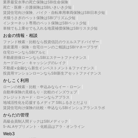
業界最安水準の死亡保険はSBI生命保険
死亡・医療・介護保険はSBIいきいき少短
賃貸住宅向け保険、バイク・自転車用車両保険はSBI日本少短
犬猫うさぎのペット保険はSBIプリズム少短
インターネット専用のペット保険はSBIペット少短
単独でも上乗せでも入れる地震補償保険はSBIリスタ少短
お金の情報・相談
ファンド検索・比較なら投資信託のウエルスアドバイザー
資産運用・保険・住宅ローンのご相談はSBIマネープラザ
住宅ローンならSBIアルヒ
不動産担保ローンならSBIエステートファイナンス
カードローン・キャッシングのレイク
不動産×金融なら新生インベストメント＆ファイナンス
投資用マンションローンならSBI新生アセットファイナンス
かしこく利用
ローンの検索・比較・申込みならイー・ローン
自動車保険の見積もり・比較のインズウェブ
クレジットカード・ローンならアプラス
地域活性化を応援するメディア SBIふるさとだより
賃貸住宅向け保険の比較・申込ならSBIインシュアランスラボ
からだの管理
高級会員制人間ドックはSBIメディック
5-ALAサプリメント・化粧品はアラ・オンライン
Web3