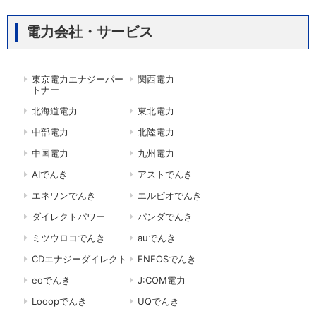
電力会社・サービス
東京電力エナジーパー
関西電力
トナー
北海道電力
東北電力
中部電力
北陸電力
中国電力
九州電力
AIでんき
アストでんき
エネワンでんき
エルピオでんき
ダイレクトパワー
パンダでんき
ミツウロコでんき
auでんき
CDエナジーダイレクト
ENEOSでんき
eoでんき
J:COM電力
Looopでんき
UQでんき