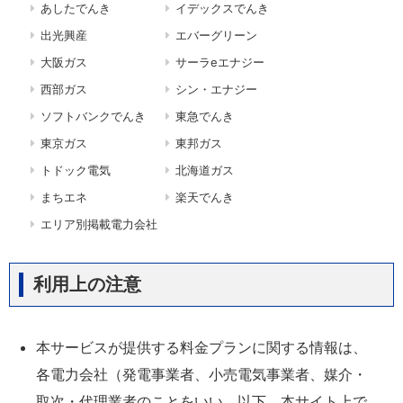
あしたでんき
イデックスでんき
出光興産
エバーグリーン
大阪ガス
サーラeエナジー
西部ガス
シン・エナジー
ソフトバンクでんき
東急でんき
東京ガス
東邦ガス
トドック電気
北海道ガス
まちエネ
楽天でんき
エリア別掲載電力会社
利用上の注意
本サービスが提供する料金プランに関する情報は、
各電力会社（発電事業者、小売電気事業者、媒介・
取次・代理業者のことをいい、以下、本サイト上で