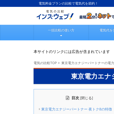
電気料金プランの比較で電気代を節約！
一括比較の使い方
電気代を
本サイトのリンクには広告が含まれています
電気の比較TOP
>
東京電力エナジーパートナーの電
東京電力エナ
目次
[
]
閉じる
東京電力エナジーパートナー 夜トク8の特徴