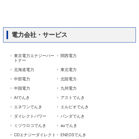
電力会社・サービス
東京電力エナジーパー
関西電力
トナー
北海道電力
東北電力
中部電力
北陸電力
中国電力
九州電力
AIでんき
アストでんき
エネワンでんき
エルピオでんき
ダイレクトパワー
パンダでんき
ミツウロコでんき
auでんき
CDエナジーダイレクト
ENEOSでんき