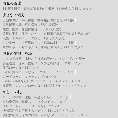
お金の管理
SBI新生銀行
業界最低水準の手数料 海外送金ならSBIレミット
まさかの備え
自動車保険・がん保険・海外旅行保険ならSBI損保
業界最安水準の死亡保険はSBI生命保険
死亡・医療・介護保険はSBIいきいき少短
賃貸住宅向け保険、バイク・自転車用車両保険はSBI日本少短
犬猫うさぎのペット保険はSBIプリズム少短
インターネット専用のペット保険はSBIペット少短
単独でも上乗せでも入れる地震補償保険はSBIリスタ少短
お金の情報・相談
ファンド検索・比較なら投資信託のウエルスアドバイザー
資産運用・保険・住宅ローンのご相談はSBIマネープラザ
住宅ローンならSBIアルヒ
不動産担保ローンならSBIエステートファイナンス
カードローン・キャッシングのレイク
不動産×金融なら新生インベストメント＆ファイナンス
投資用マンションローンならSBI新生アセットファイナンス
かしこく利用
ローンの検索・比較・申込みならイー・ローン
自動車保険の見積もり・比較のインズウェブ
クレジットカード・ローンならアプラス
地域活性化を応援するメディア SBIふるさとだより
賃貸住宅向け保険の比較・申込ならSBIインシュアランスラボ