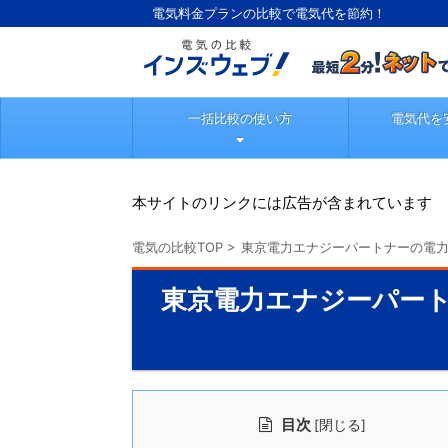
電気料金プランの比較で電気代を節約！
一括比較の使い方
電気代を
本サイトのリンクには広告が含まれています
電気の比較TOP
>
東京電力エナジーパートナーの電
東京電力エナジーパート
目次
[
]
閉じる