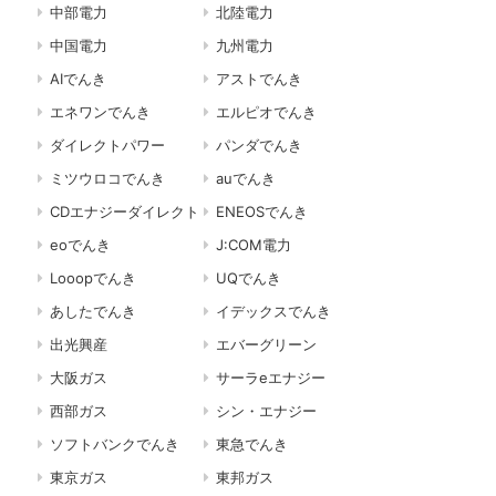
中部電力
北陸電力
中国電力
九州電力
AIでんき
アストでんき
エネワンでんき
エルピオでんき
ダイレクトパワー
パンダでんき
ミツウロコでんき
auでんき
CDエナジーダイレクト
ENEOSでんき
eoでんき
J:COM電力
Looopでんき
UQでんき
あしたでんき
イデックスでんき
出光興産
エバーグリーン
大阪ガス
サーラeエナジー
西部ガス
シン・エナジー
ソフトバンクでんき
東急でんき
東京ガス
東邦ガス