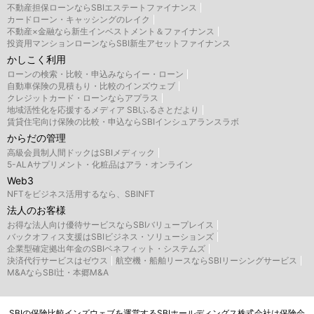
不動産担保ローンならSBIエステートファイナンス
カードローン・キャッシングのレイク
不動産×金融なら新生インベストメント＆ファイナンス
投資用マンションローンならSBI新生アセットファイナンス
かしこく利用
ローンの検索・比較・申込みならイー・ローン
自動車保険の見積もり・比較のインズウェブ
クレジットカード・ローンならアプラス
地域活性化を応援するメディア SBIふるさとだより
賃貸住宅向け保険の比較・申込ならSBIインシュアランスラボ
からだの管理
高級会員制人間ドックはSBIメディック
5-ALAサプリメント・化粧品はアラ・オンライン
Web3
NFTをビジネス活用するなら、SBINFT
法人のお客様
お得な法人向け優待サービスならSBIバリュープレイス
バックオフィス支援はSBIビジネス・ソリューションズ
企業型確定拠出年金のSBIベネフィット・システムズ
決済代行サービスはゼウス
航空機・船舶リースならSBIリーシングサービス
M&AならSBI辻・本郷M&A
SBIの保険比較インズウェブを運営するSBIホールディングス株式会社は保険会