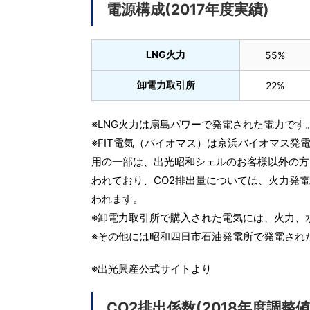
電源構成(2017年度実績)
LNG火力
55%
卸電力取引所
22%
※LNG火力は扇島パワーで発電された電力です
※FIT電気（バイオマス）は京浜バイオマス発
用の一部は、出光昭和シェルのお客様以外の方
われており、CO2排出量については、火力発
われます。
※卸電力取引所で購入された電気には、火力、
※その他には昭和四日市石油発電所で発電され
※出光興産公式サイトより
CO2排出係数(2018年度調整値