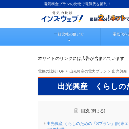
電気料金プランの比較で電気代を節約！
一括比較の使い方
電気代を
本サイトのリンクには広告が含まれています
電気の比較TOP
>
出光興産の電力プラン
>
出光興産
出光興産 くらしの
目次
[
]
閉じる
出光興産 くらしのための「Sプラン」(関東エ