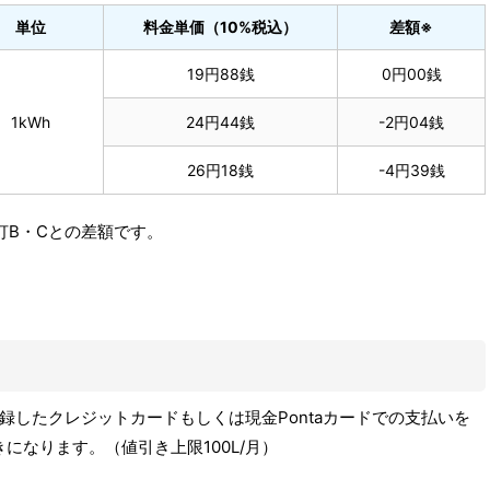
単位
料金単価（10%税込）
差額※
19円88銭
0円00銭
1kWh
24円44銭
-2円04銭
26円18銭
-4円39銭
灯B・Cとの差額です。
したクレジットカードもしくは現金Pontaカードでの支払いを
になります。（値引き上限100L/月）