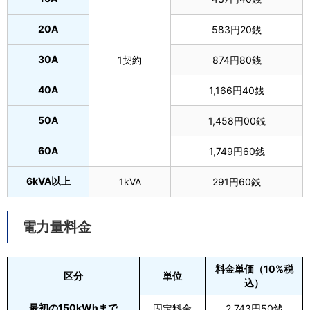
20A
583円20銭
30A
1契約
874円80銭
40A
1,166円40銭
50A
1,458円00銭
60A
1,749円60銭
6kVA以上
1kVA
291円60銭
電力量料金
料金単価（10%税
区分
単位
込）
最初の150kWhまで
固定料金
2,743円50銭