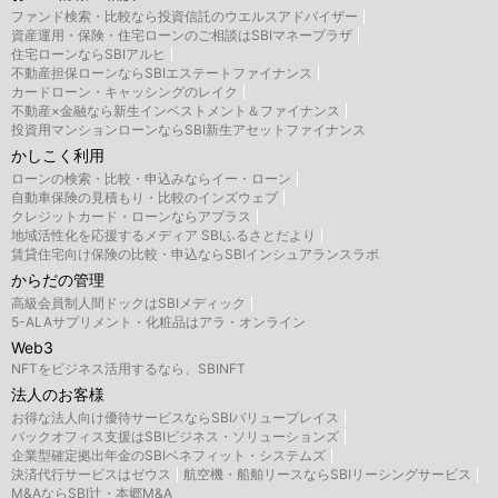
ファンド検索・比較なら投資信託のウエルスアドバイザー
資産運用・保険・住宅ローンのご相談はSBIマネープラザ
住宅ローンならSBIアルヒ
不動産担保ローンならSBIエステートファイナンス
カードローン・キャッシングのレイク
不動産×金融なら新生インベストメント＆ファイナンス
投資用マンションローンならSBI新生アセットファイナンス
かしこく利用
ローンの検索・比較・申込みならイー・ローン
自動車保険の見積もり・比較のインズウェブ
クレジットカード・ローンならアプラス
地域活性化を応援するメディア SBIふるさとだより
賃貸住宅向け保険の比較・申込ならSBIインシュアランスラボ
からだの管理
高級会員制人間ドックはSBIメディック
5-ALAサプリメント・化粧品はアラ・オンライン
Web3
NFTをビジネス活用するなら、SBINFT
法人のお客様
お得な法人向け優待サービスならSBIバリュープレイス
バックオフィス支援はSBIビジネス・ソリューションズ
企業型確定拠出年金のSBIベネフィット・システムズ
決済代行サービスはゼウス
航空機・船舶リースならSBIリーシングサービス
M&AならSBI辻・本郷M&A