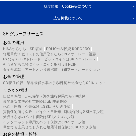
履歴情報・Cookie等について
広告掲載について
SBIグループサービス
お金の運用
NISAやるなら！SBI証券
FOLIOのAI投資 ROBOPRO
信用革命！低コストの信用取引ならSBIネオトレード証券
FXならSBI FXトレード
ビットコインはSBI VCトレード
初心者でも気軽にビットコイン取引 BITPOINT
資産形成に、アートという選択肢 SBIアートオークション
お金の管理
SBI新生銀行
業界最低水準の手数料 海外送金ならSBIレミット
まさかの備え
自動車保険・がん保険・海外旅行保険ならSBI損保
業界最安水準の死亡保険はSBI生命保険
死亡・医療・介護保険はSBIいきいき少短
賃貸住宅向け保険、バイク・自転車用車両保険はSBI日本少短
犬猫うさぎのペット保険はSBIプリズム少短
インターネット専用のペット保険はSBIペット少短
単独でも上乗せでも入れる地震補償保険はSBIリスタ少短
お金の情報・相談