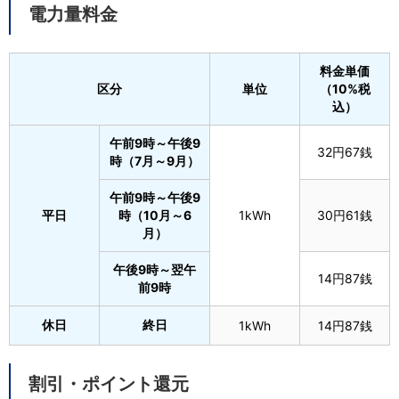
電力量料金
料金単価
区分
単位
（10%税
込）
午前9時～午後9
32円67銭
時（7月～9月）
午前9時～午後9
平日
時（10月～6
1kWh
30円61銭
月）
午後9時～翌午
14円87銭
前9時
休日
終日
1kWh
14円87銭
割引・ポイント還元