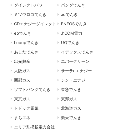
ダイレクトパワー
パンダでんき
ミツウロコでんき
auでんき
CDエナジーダイレクト
ENEOSでんき
eoでんき
J:COM電力
Looopでんき
UQでんき
あしたでんき
イデックスでんき
出光興産
エバーグリーン
大阪ガス
サーラeエナジー
西部ガス
シン・エナジー
ソフトバンクでんき
東急でんき
東京ガス
東邦ガス
トドック電気
北海道ガス
まちエネ
楽天でんき
エリア別掲載電力会社