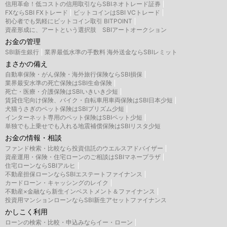
信用革命！低コストの信用取引ならSBIネオトレード証券
FXならSBI FXトレード
ビットコインはSBI VCトレード
初心者でも気軽にビットコイン取引 BITPOINT
資産形成に、アートという選択肢 SBIアートオークション
お金の管理
SBI新生銀行
業界最低水準の手数料 海外送金ならSBIレミット
まさかの備え
自動車保険・がん保険・海外旅行保険ならSBI損保
業界最安水準の死亡保険はSBI生命保険
死亡・医療・介護保険はSBIいきいき少短
賃貸住宅向け保険、バイク・自転車用車両保険はSBI日本少短
犬猫うさぎのペット保険はSBIプリズム少短
インターネット専用のペット保険はSBIペット少短
単独でも上乗せでも入れる地震補償保険はSBIリスタ少短
お金の情報・相談
ファンド検索・比較なら投資信託のウエルスアドバイザー
資産運用・保険・住宅ローンのご相談はSBIマネープラザ
住宅ローンならSBIアルヒ
不動産担保ローンならSBIエステートファイナンス
カードローン・キャッシングのレイク
不動産×金融なら新生インベストメント＆ファイナンス
投資用マンションローンならSBI新生アセットファイナンス
かしこく利用
ローンの検索・比較・申込みならイー・ローン