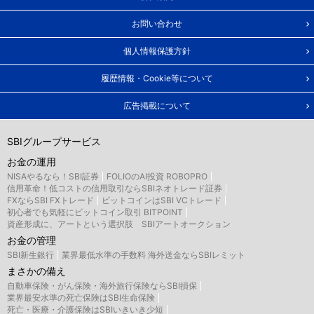
お問い合わせ
個人情報保護方針
履歴情報・Cookie等について
広告掲載について
SBIグループサービス
お金の運用
NISAやるなら！SBI証券
FOLIOのAI投資 ROBOPRO
信用革命！低コストの信用取引ならSBIネオトレード証券
FXならSBI FXトレード
ビットコインはSBI VCトレード
初心者でも気軽にビットコイン取引 BITPOINT
資産形成に、アートという選択肢 SBIアートオークション
お金の管理
SBI新生銀行
業界最低水準の手数料 海外送金ならSBIレミット
まさかの備え
自動車保険・がん保険・海外旅行保険ならSBI損保
業界最安水準の死亡保険はSBI生命保険
死亡・医療・介護保険はSBIいきいき少短