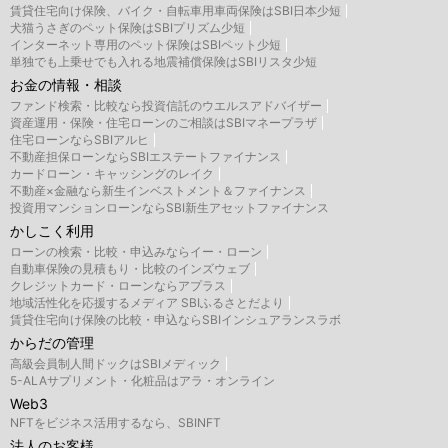
賃貸住宅向け保険、バイク・自転車用車両保険はSBI日本少短
犬猫うさぎのペット保険はSBIプリズム少短
インターネット専用のペット保険はSBIペット少短
単独でも上乗せでも入れる地震補償保険はSBIリスタ少短
お金の情報・相談
ファンド検索・比較なら投資信託のウエルスアドバイザー
資産運用・保険・住宅ローンのご相談はSBIマネープラザ
住宅ローンならSBIアルヒ
不動産担保ローンならSBIエステートファイナンス
カードローン・キャッシングのレイク
不動産×金融なら新生インベストメント＆ファイナンス
投資用マンションローンならSBI新生アセットファイナンス
かしこく利用
ローンの検索・比較・申込みならイー・ローン
自動車保険の見積もり・比較のインズウェブ
クレジットカード・ローンならアプラス
地域活性化を応援するメディア SBIふるさとだより
賃貸住宅向け保険の比較・申込ならSBIインシュアランスラボ
からだの管理
高級会員制人間ドックはSBIメディック
5-ALAサプリメント・化粧品はアラ・オンライン
Web3
NFTをビジネス活用するなら、SBINFT
法人のお客様