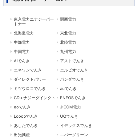
東京電力エナジーパー
関西電力
トナー
北海道電力
東北電力
中部電力
北陸電力
中国電力
九州電力
AIでんき
アストでんき
エネワンでんき
エルピオでんき
ダイレクトパワー
パンダでんき
ミツウロコでんき
auでんき
CDエナジーダイレクト
ENEOSでんき
eoでんき
J:COM電力
Looopでんき
UQでんき
あしたでんき
イデックスでんき
出光興産
エバーグリーン