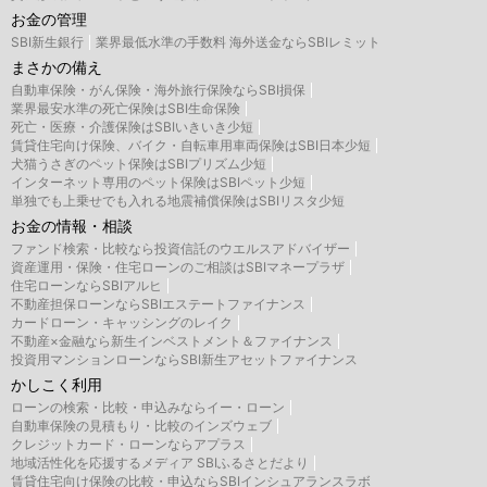
お金の管理
SBI新生銀行
業界最低水準の手数料 海外送金ならSBIレミット
まさかの備え
自動車保険・がん保険・海外旅行保険ならSBI損保
業界最安水準の死亡保険はSBI生命保険
死亡・医療・介護保険はSBIいきいき少短
賃貸住宅向け保険、バイク・自転車用車両保険はSBI日本少短
犬猫うさぎのペット保険はSBIプリズム少短
インターネット専用のペット保険はSBIペット少短
単独でも上乗せでも入れる地震補償保険はSBIリスタ少短
お金の情報・相談
ファンド検索・比較なら投資信託のウエルスアドバイザー
資産運用・保険・住宅ローンのご相談はSBIマネープラザ
住宅ローンならSBIアルヒ
不動産担保ローンならSBIエステートファイナンス
カードローン・キャッシングのレイク
不動産×金融なら新生インベストメント＆ファイナンス
投資用マンションローンならSBI新生アセットファイナンス
かしこく利用
ローンの検索・比較・申込みならイー・ローン
自動車保険の見積もり・比較のインズウェブ
クレジットカード・ローンならアプラス
地域活性化を応援するメディア SBIふるさとだより
賃貸住宅向け保険の比較・申込ならSBIインシュアランスラボ