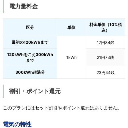
電力量料金
料金単価（10%税
区分
単位
込）
最初の120kWhまで
17円84銭
120kWhをこえ300kWh
1kWh
21円73銭
まで
300kWh超過分
23円44銭
割引・ポイント還元
このプランにはセット割引やポイント還元はありません。
電気の特性