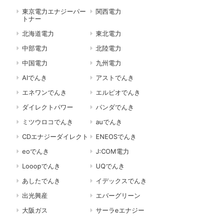
東京電力エナジーパー
関西電力
トナー
北海道電力
東北電力
中部電力
北陸電力
中国電力
九州電力
AIでんき
アストでんき
エネワンでんき
エルピオでんき
ダイレクトパワー
パンダでんき
ミツウロコでんき
auでんき
CDエナジーダイレクト
ENEOSでんき
eoでんき
J:COM電力
Looopでんき
UQでんき
あしたでんき
イデックスでんき
出光興産
エバーグリーン
大阪ガス
サーラeエナジー