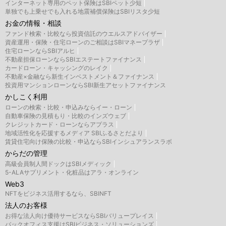
インターネット専用のペット保険はSBIペット少短
単独でも上乗せでも入れる地震補償保険はSBIリスタ少短
お金の情報・相談
ファンド検索・比較なら投資信託のウエルスアドバイザー
資産運用・保険・住宅ローンのご相談はSBIマネープラザ
住宅ローンならSBIアルヒ
不動産担保ローンならSBIエステートファイナンス
カードローン・キャッシングのレイク
不動産×金融なら新生インベストメント＆ファイナンス
投資用マンションローンならSBI新生アセットファイナンス
かしこく利用
ローンの検索・比較・申込みならイー・ローン
自動車保険の見積もり・比較のインズウェブ
クレジットカード・ローンならアプラス
地域活性化を応援するメディア SBIふるさとだより
賃貸住宅向け保険の比較・申込ならSBIインシュアランスラボ
からだの管理
高級会員制人間ドックはSBIメディック
5-ALAサプリメント・化粧品はアラ・オンライン
Web3
NFTをビジネス活用するなら、SBINFT
法人のお客様
お得な法人向け優待サービスならSBIバリュープレイス
バックオフィス支援はSBIビジネス・ソリューションズ