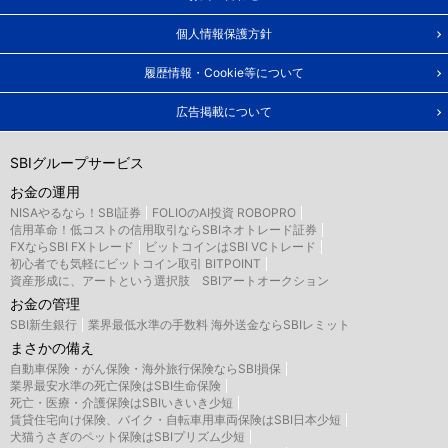
個人情報保護方針
履歴情報・Cookie等について
広告掲載について
SBIグループサービス
お金の運用
NISAやるなら！SBI証券
FOLIOのAI投資 ROBOPRO
信用革命！低コストの信用取引ならSBIネオトレード証券
FXならSBI FXトレード
ビットコインはSBI VCトレード
初心者でも気軽にビットコイン取引 BITPOINT
資産形成に、アートという選択肢 SBIアートオークション
お金の管理
SBI新生銀行
業界最低水準の手数料 海外送金ならSBIレミット
まさかの備え
自動車保険・がん保険・海外旅行保険ならSBI損保
業界最安水準の死亡保険はSBI生命保険
死亡・医療・介護保険はSBIいきいき少短
賃貸住宅向け保険、バイク・自転車用車両保険はSBI日本少短
犬猫うさぎのペット保険はSBIプリズム少短