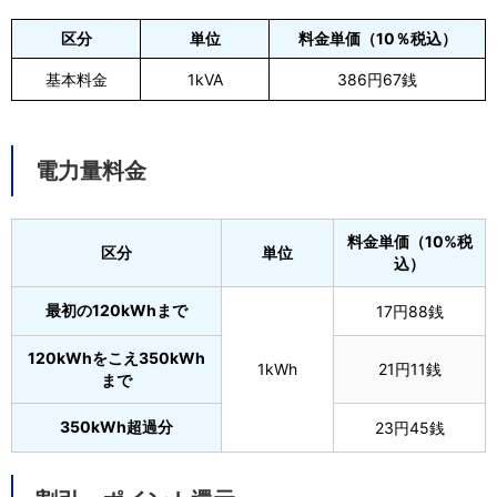
区分
単位
料金単価（10％税込）
基本料金
1kVA
386円67銭
電力量料金
料金単価（10%税
区分
単位
込）
最初の120kWhまで
17円88銭
120kWhをこえ350kWh
1kWh
21円11銭
まで
350kWh超過分
23円45銭