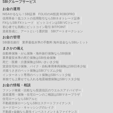
SBIグループサービス
お金の運用
NISAやるなら！SBI証券
FOLIOのAI投資 ROBOPRO
信用革命！低コストの信用取引ならSBIネオトレード証券
FXならSBI FXトレード
ビットコインはSBI VCトレード
初心者でも気軽にビットコイン取引 BITPOINT
資産形成に、アートという選択肢 SBIアートオークション
お金の管理
SBI新生銀行
業界最低水準の手数料 海外送金ならSBIレミット
まさかの備え
自動車保険・がん保険・海外旅行保険ならSBI損保
業界最安水準の死亡保険はSBI生命保険
死亡・医療・介護保険はSBIいきいき少短
賃貸住宅向け保険、バイク・自転車用車両保険はSBI日本少短
犬猫うさぎのペット保険はSBIプリズム少短
インターネット専用のペット保険はSBIペット少短
単独でも上乗せでも入れる地震補償保険はSBIリスタ少短
お金の情報・相談
ファンド検索・比較なら投資信託のウエルスアドバイザー
資産運用・保険・住宅ローンのご相談はSBIマネープラザ
住宅ローンならSBIアルヒ
不動産担保ローンならSBIエステートファイナンス
カードローン・キャッシングのレイク
不動産×金融なら新生インベストメント＆ファイナンス