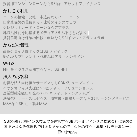
投資用マンションローンならSBI新生アセットファイナンス
かしこく利用
ローンの検索・比較・申込みならイー・ローン
自動車保険の見積もり・比較のインズウェブ
クレジットカード・ローンならアプラス
地域活性化を応援するメディア SBIふるさとだより
賃貸住宅向け保険の比較・申込ならSBIインシュアランスラボ
からだの管理
高級会員制人間ドックはSBIメディック
5-ALAサプリメント・化粧品はアラ・オンライン
Web3
NFTをビジネス活用するなら、SBINFT
法人のお客様
お得な法人向け優待サービスならSBIバリュープレイス
バックオフィス支援はSBIビジネス・ソリューションズ
企業型確定拠出年金のSBIベネフィット・システムズ
決済代行サービスはゼウス
航空機・船舶リースならSBIリーシングサービス
M&AならSBI辻・本郷M&A
SBIの保険比較インズウェブを運営するSBIホールディングス株式会社は保険会
社または保険代理店ではありませんので、保険の媒介・募集・販売行為は一切
行いません。