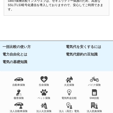
SBIの保険比較インズウェブは、セキュリティー保護のため、高度な
SSL(TLS)暗号化通信を導入しておりますので、安心してご利用できま
す。
一括比較の使い方
電気代を安くするには
電力自由化とは
電気代節約の豆知識
電気の基礎知識
自動車保険
生命保険
火災保険
バイク保険
傷害保険
ペット保険
電気料金比較
SIM比較
法人自動車保険
法人火災保険
法人（高圧）電気
法人賠責保険