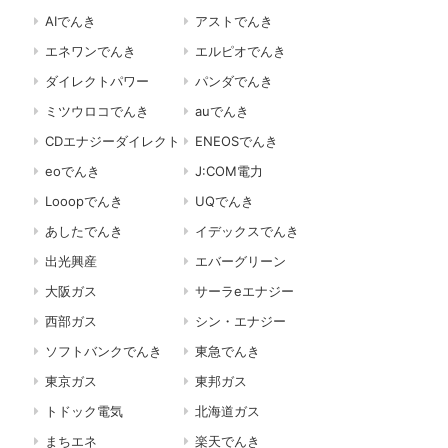
AIでんき
アストでんき
エネワンでんき
エルピオでんき
ダイレクトパワー
パンダでんき
ミツウロコでんき
auでんき
CDエナジーダイレクト
ENEOSでんき
eoでんき
J:COM電力
Looopでんき
UQでんき
あしたでんき
イデックスでんき
出光興産
エバーグリーン
大阪ガス
サーラeエナジー
西部ガス
シン・エナジー
ソフトバンクでんき
東急でんき
東京ガス
東邦ガス
トドック電気
北海道ガス
まちエネ
楽天でんき