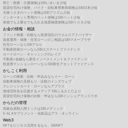
死亡・医療・介護保険はSBIいきいき少短
賃貸住宅向け保険、バイク・自転車用車両保険はSBI日本少短
犬猫うさぎのペット保険はSBIプリズム少短
インターネット専用のペット保険はSBIペット少短
単独でも上乗せでも入れる地震補償保険はSBIリスタ少短
お金の情報・相談
ファンド検索・比較なら投資信託のウエルスアドバイザー
資産運用・保険・住宅ローンのご相談はSBIマネープラザ
住宅ローンならSBIアルヒ
不動産担保ローンならSBIエステートファイナンス
カードローン・キャッシングのレイク
不動産×金融なら新生インベストメント＆ファイナンス
投資用マンションローンならSBI新生アセットファイナンス
かしこく利用
ローンの検索・比較・申込みならイー・ローン
自動車保険の見積もり・比較のインズウェブ
クレジットカード・ローンならアプラス
地域活性化を応援するメディア SBIふるさとだより
賃貸住宅向け保険の比較・申込ならSBIインシュアランスラボ
からだの管理
高級会員制人間ドックはSBIメディック
5-ALAサプリメント・化粧品はアラ・オンライン
Web3
NFTをビジネス活用するなら、SBINFT