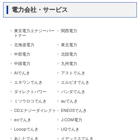
電力会社・サービス
東京電力エナジーパー
関西電力
トナー
北海道電力
東北電力
中部電力
北陸電力
中国電力
九州電力
AIでんき
アストでんき
エネワンでんき
エルピオでんき
ダイレクトパワー
パンダでんき
ミツウロコでんき
auでんき
CDエナジーダイレクト
ENEOSでんき
eoでんき
J:COM電力
Looopでんき
UQでんき
あしたでんき
イデックスでんき