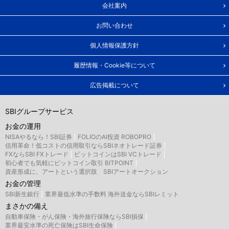
会社案内
お問い合わせ
個人情報保護方針
履歴情報・Cookie等について
広告掲載について
SBIグループサービス
お金の運用
NISAやるなら！SBI証券
FOLIOのAI投資 ROBOPRO
信用革命！低コストの信用取引ならSBIネオトレード証券
FXならSBI FXトレード
ビットコインはSBI VCトレード
初心者でも気軽にビットコイン取引 BITPOINT
資産形成に、アートという選択肢 SBIアートオークション
お金の管理
SBI新生銀行
業界最低水準の手数料 海外送金ならSBIレミット
まさかの備え
自動車保険・がん保険・海外旅行保険ならSBI損保
業界最安水準の死亡保険はSBI生命保険