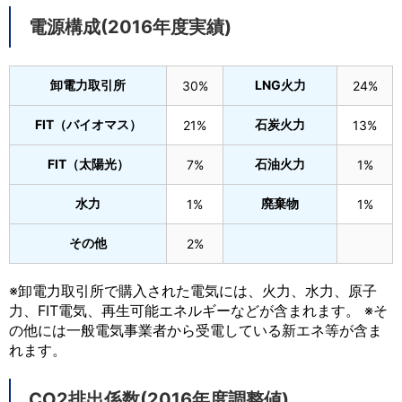
電源構成(2016年度実績)
卸電力取引所
LNG火力
30%
24%
FIT（バイオマス）
石炭火力
21%
13%
FIT（太陽光）
石油火力
7%
1%
水力
廃棄物
1%
1%
その他
2%
※卸電力取引所で購入された電気には、火力、水力、原子
力、FIT電気、再生可能エネルギーなどが含まれます。 ※そ
の他には一般電気事業者から受電している新エネ等が含ま
れます。
CO2排出係数(2016年度調整値)