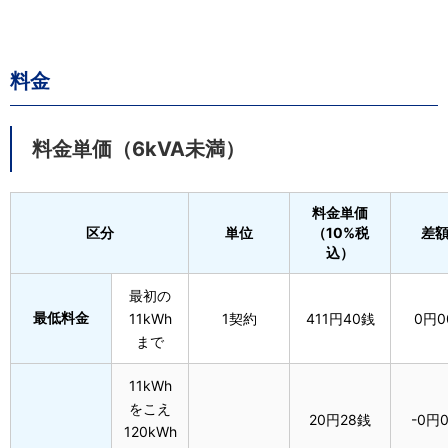
料金
料金単価（6kVA未満）
料金単価
区分
単位
（10%税
差額
込）
最初の
最低料金
11kWh
1契約
411円40銭
0円0
まで
11kWh
をこえ
20円28銭
-0円
120kWh