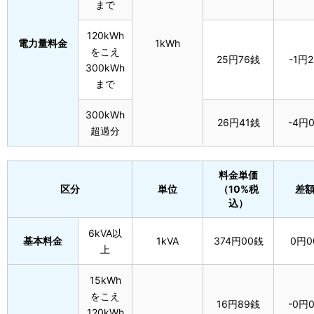
まで
120kWh
電力量料金
1kWh
をこえ
25円76銭
-1円
300kWh
まで
300kWh
26円41銭
-4円
超過分
料金単価
区分
単位
（10%税
差額
込）
6kVA以
基本料金
1kVA
374円00銭
0円0
上
15kWh
をこえ
16円89銭
-0円
120kWh