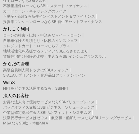
住宅ローンならSBIアルヒ
不動産担保ローンならSBIエステートファイナンス
カードローン・キャッシングのレイク
不動産×金融なら新生インベストメント＆ファイナンス
投資用マンションローンならSBI新生アセットファイナンス
かしこく利用
ローンの検索・比較・申込みならイー・ローン
自動車保険の見積もり・比較のインズウェブ
クレジットカード・ローンならアプラス
地域活性化を応援するメディア SBIふるさとだより
賃貸住宅向け保険の比較・申込ならSBIインシュアランスラボ
からだの管理
高級会員制人間ドックはSBIメディック
5-ALAサプリメント・化粧品はアラ・オンライン
Web3
NFTをビジネス活用するなら、SBINFT
法人のお客様
お得な法人向け優待サービスならSBIバリュープレイス
バックオフィス支援はSBIビジネス・ソリューションズ
企業型確定拠出年金のSBIベネフィット・システムズ
決済代行サービスはゼウス
航空機・船舶リースならSBIリーシングサービス
M&AならSBI辻・本郷M&A