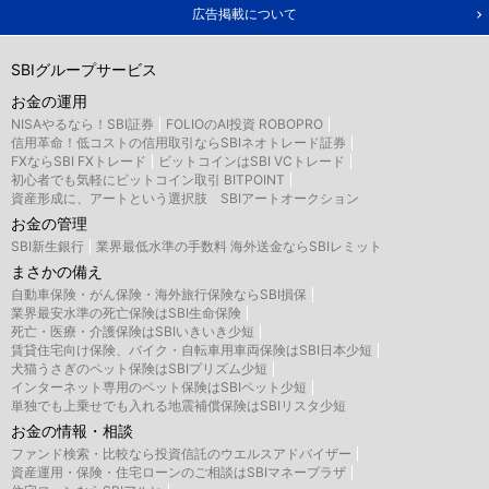
広告掲載について
SBIグループサービス
お金の運用
NISAやるなら！SBI証券
FOLIOのAI投資 ROBOPRO
信用革命！低コストの信用取引ならSBIネオトレード証券
FXならSBI FXトレード
ビットコインはSBI VCトレード
初心者でも気軽にビットコイン取引 BITPOINT
資産形成に、アートという選択肢 SBIアートオークション
お金の管理
SBI新生銀行
業界最低水準の手数料 海外送金ならSBIレミット
まさかの備え
自動車保険・がん保険・海外旅行保険ならSBI損保
業界最安水準の死亡保険はSBI生命保険
死亡・医療・介護保険はSBIいきいき少短
賃貸住宅向け保険、バイク・自転車用車両保険はSBI日本少短
犬猫うさぎのペット保険はSBIプリズム少短
インターネット専用のペット保険はSBIペット少短
単独でも上乗せでも入れる地震補償保険はSBIリスタ少短
お金の情報・相談
ファンド検索・比較なら投資信託のウエルスアドバイザー
資産運用・保険・住宅ローンのご相談はSBIマネープラザ