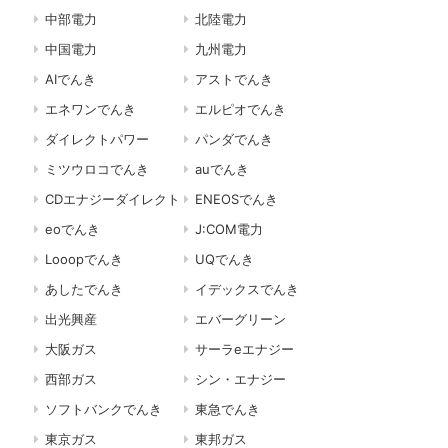
中部電力
北陸電力
中国電力
九州電力
AIでんき
アストでんき
エネワンでんき
エルピオでんき
ダイレクトパワー
パンダでんき
ミツウロコでんき
auでんき
CDエナジーダイレクト
ENEOSでんき
eoでんき
J:COM電力
Looopでんき
UQでんき
あしたでんき
イデックスでんき
出光興産
エバーグリーン
大阪ガス
サーラeエナジー
西部ガス
シン・エナジー
ソフトバンクでんき
東急でんき
東京ガス
東邦ガス