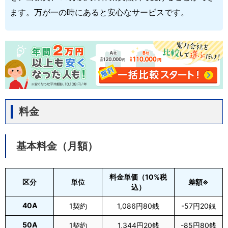
ます。万が一の時にあると安心なサービスです。
料金
基本料金（月額）
料金単価（10%税
区分
単位
差額※
込）
40A
1契約
1,086円80銭
-57円20銭
50A
1契約
1,344円20銭
-85円80銭