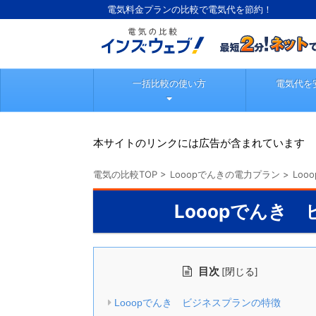
電気料金プランの比較で電気代を節約！
一括比較の使い方
電気代を
本サイトのリンクには広告が含まれています
電気の比較TOP
>
Looopでんきの電力プラン
>
Lo
Looopでんき
目次
[
]
閉じる
Looopでんき ビジネスプランの特徴