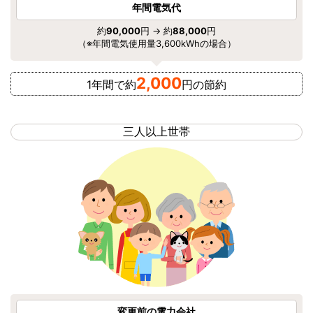
年間電気代
約
90,000
円 → 約
88,000
円
（※年間電気使用量3,600kWhの場合）
2,000
1年間で約
円の節約
三人以上世帯
変更前の電力会社