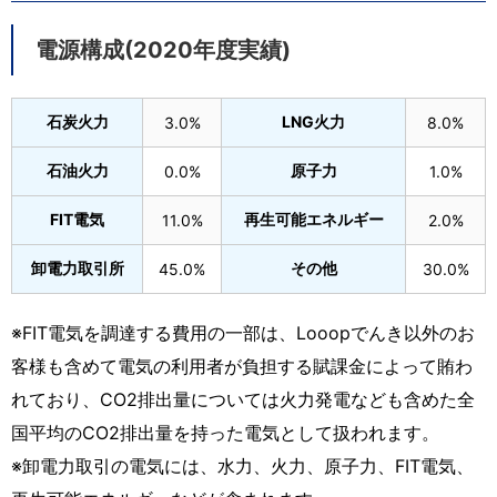
電源構成(2020年度実績)
石炭火力
LNG火力
3.0%
8.0%
石油火力
原子力
0.0%
1.0%
FIT電気
再生可能エネルギー
11.0%
2.0%
卸電力取引所
その他
45.0%
30.0%
※FIT電気を調達する費用の一部は、Looopでんき以外のお
客様も含めて電気の利用者が負担する賦課金によって賄わ
れており、CO2排出量については火力発電なども含めた全
国平均のCO2排出量を持った電気として扱われます。
※卸電力取引の電気には、水力、火力、原子力、FIT電気、