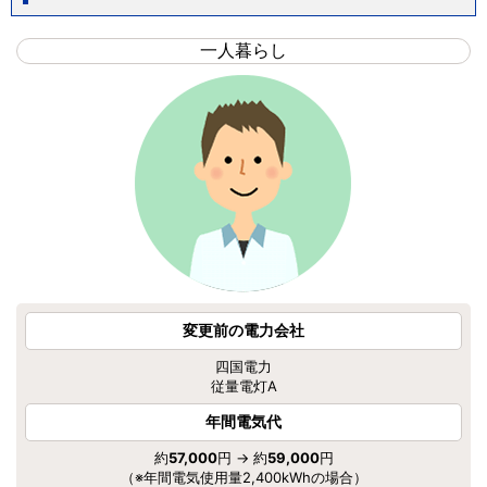
一人暮らし
変更前の電力会社
四国電力
従量電灯A
年間電気代
約
57,000
円 → 約
59,000
円
（※年間電気使用量2,400kWhの場合）