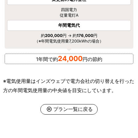
四国電力
従量電灯A
年間電気代
約
200,000
円 → 約
176,000
円
（※年間電気使用量7,200kWhの場合）
24,000
1年間で約
円の節約
※電気使用量はインズウェブで電力会社の切り替えを行った
方の年間電気使用量の中央値を目安にしています。
プラン一覧に戻る