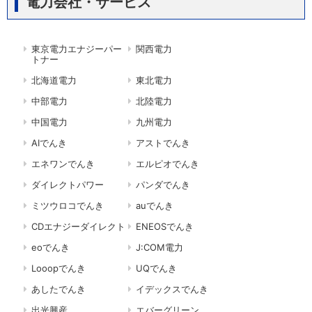
電力会社・サービス
東京電力エナジーパー
関西電力
トナー
北海道電力
東北電力
中部電力
北陸電力
中国電力
九州電力
AIでんき
アストでんき
エネワンでんき
エルピオでんき
ダイレクトパワー
パンダでんき
ミツウロコでんき
auでんき
CDエナジーダイレクト
ENEOSでんき
eoでんき
J:COM電力
Looopでんき
UQでんき
あしたでんき
イデックスでんき
出光興産
エバーグリーン