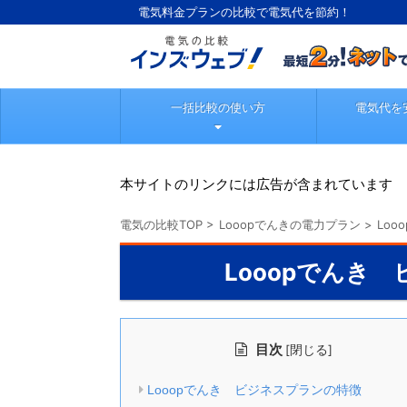
電気料金プランの比較で電気代を節約！
一括比較の使い方
電気代を
本サイトのリンクには広告が含まれています
電気の比較TOP
>
Looopでんきの電力プラン
>
Lo
Looopでんき
目次
[
]
閉じる
Looopでんき ビジネスプランの特徴