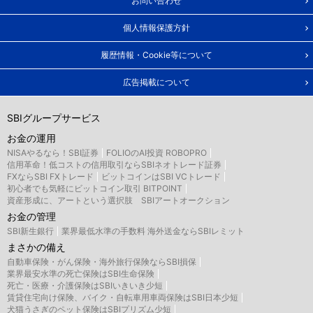
お問い合わせ
個人情報保護方針
履歴情報・Cookie等について
広告掲載について
SBIグループサービス
お金の運用
NISAやるなら！SBI証券
FOLIOのAI投資 ROBOPRO
信用革命！低コストの信用取引ならSBIネオトレード証券
FXならSBI FXトレード
ビットコインはSBI VCトレード
初心者でも気軽にビットコイン取引 BITPOINT
資産形成に、アートという選択肢 SBIアートオークション
お金の管理
SBI新生銀行
業界最低水準の手数料 海外送金ならSBIレミット
まさかの備え
自動車保険・がん保険・海外旅行保険ならSBI損保
業界最安水準の死亡保険はSBI生命保険
死亡・医療・介護保険はSBIいきいき少短
賃貸住宅向け保険、バイク・自転車用車両保険はSBI日本少短
犬猫うさぎのペット保険はSBIプリズム少短