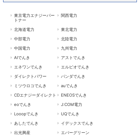
東京電力エナジーパー
関西電力
トナー
北海道電力
東北電力
中部電力
北陸電力
中国電力
九州電力
AIでんき
アストでんき
エネワンでんき
エルピオでんき
ダイレクトパワー
パンダでんき
ミツウロコでんき
auでんき
CDエナジーダイレクト
ENEOSでんき
eoでんき
J:COM電力
Looopでんき
UQでんき
あしたでんき
イデックスでんき
出光興産
エバーグリーン