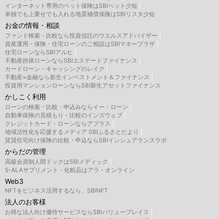
インターネット専用のペット保険はSBIペット少短
単独でも上乗せでも入れる地震補償保険はSBIリスタ少短
お金の情報・相談
ファンド検索・比較なら投資信託のウエルスアドバイザー
資産運用・保険・住宅ローンのご相談はSBIマネープラザ
住宅ローンならSBIアルヒ
不動産担保ローンならSBIエステートファイナンス
カードローン・キャッシングのレイク
不動産×金融なら新生インベストメント＆ファイナンス
投資用マンションローンならSBI新生アセットファイナンス
かしこく利用
ローンの検索・比較・申込みならイー・ローン
自動車保険の見積もり・比較のインズウェブ
クレジットカード・ローンならアプラス
地域活性化を応援するメディア SBIふるさとだより
賃貸住宅向け保険の比較・申込ならSBIインシュアランスラボ
からだの管理
高級会員制人間ドックはSBIメディック
5-ALAサプリメント・化粧品はアラ・オンライン
Web3
NFTをビジネス活用するなら、SBINFT
法人のお客様
お得な法人向け優待サービスならSBIバリュープレイス