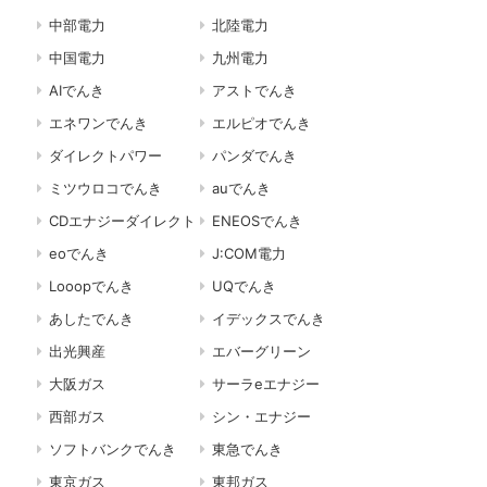
中部電力
北陸電力
中国電力
九州電力
AIでんき
アストでんき
エネワンでんき
エルピオでんき
ダイレクトパワー
パンダでんき
ミツウロコでんき
auでんき
CDエナジーダイレクト
ENEOSでんき
eoでんき
J:COM電力
Looopでんき
UQでんき
あしたでんき
イデックスでんき
出光興産
エバーグリーン
大阪ガス
サーラeエナジー
西部ガス
シン・エナジー
ソフトバンクでんき
東急でんき
東京ガス
東邦ガス