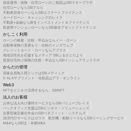
資産運用・保険・住宅ローンのご相談はSBIマネープラザ
住宅ローンならSBIアルヒ
不動産担保ローンならSBIエステートファイナンス
カードローン・キャッシングのレイク
不動産×金融なら新生インベストメント＆ファイナンス
投資用マンションローンならSBI新生アセットファイナンス
かしこく利用
ローンの検索・比較・申込みならイー・ローン
自動車保険の見積もり・比較のインズウェブ
クレジットカード・ローンならアプラス
地域活性化を応援するメディア SBIふるさとだより
賃貸住宅向け保険の比較・申込ならSBIインシュアランスラボ
からだの管理
高級会員制人間ドックはSBIメディック
5-ALAサプリメント・化粧品はアラ・オンライン
Web3
NFTをビジネス活用するなら、SBINFT
法人のお客様
お得な法人向け優待サービスならSBIバリュープレイス
バックオフィス支援はSBIビジネス・ソリューションズ
企業型確定拠出年金のSBIベネフィット・システムズ
決済代行サービスはゼウス
航空機・船舶リースならSBIリーシングサービス
M&AならSBI辻・本郷M&A