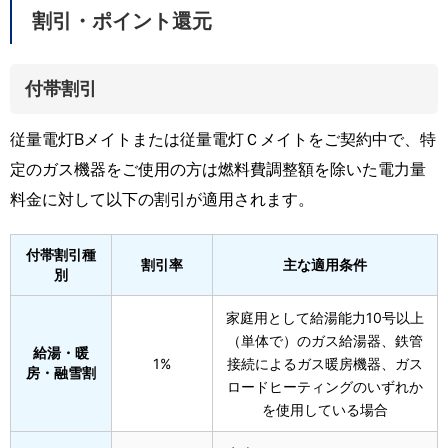
割引・ポイント還元
付帯割引
従量電灯Bメイトまたは従量電灯Ｃメイトをご契約中で、特
定のガス機器をご使用の方は燃料費調整額を除いた電力量
料金に対して以下の割引が適用されます。
付帯割引種
割引率
主な適用条件
別
家庭用として給湯能力10号以上
（単体で）のガス給湯器、鉄管
給湯・暖
1%
接続によるガス暖房機器、ガス
房・融雪割
ロードヒーティングのいずれか
を使用している場合