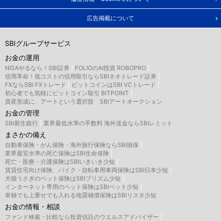
広告掲載について
SBIグループサービス
お金の運用
NISAやるなら！SBI証券
FOLIOのAI投資 ROBOPRO
信用革命！低コストの信用取引ならSBIネオトレード証券
FXならSBI FXトレード
ビットコインはSBI VCトレード
初心者でも気軽にビットコイン取引 BITPOINT
資産形成に、アートという選択肢 SBIアートオークション
お金の管理
SBI新生銀行
業界最低水準の手数料 海外送金ならSBIレミット
まさかの備え
自動車保険・がん保険・海外旅行保険ならSBI損保
業界最安水準の死亡保険はSBI生命保険
死亡・医療・介護保険はSBIいきいき少短
賃貸住宅向け保険、バイク・自転車用車両保険はSBI日本少短
犬猫うさぎのペット保険はSBIプリズム少短
インターネット専用のペット保険はSBIペット少短
単独でも上乗せでも入れる地震補償保険はSBIリスタ少短
お金の情報・相談
ファンド検索・比較なら投資信託のウエルスアドバイザー