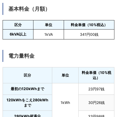
基本料金（月額）
区分
単位
料金単価（10%税込）
6kVA以上
1kVA
341円00銭
電力量料金
料金単価（10%税
区分
単位
込）
最初の120kWhまで
23円97銭
120kWhをこえ280kWh
1kWh
30円26銭
まで
280kWh超過分
33円98銭