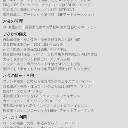
FXならSBI FXトレード
ビットコインはSBI VCトレード
初心者でも気軽にビットコイン取引 BITPOINT
資産形成に、アートという選択肢 SBIアートオークション
お金の管理
SBI新生銀行
業界最低水準の手数料 海外送金ならSBIレミット
まさかの備え
自動車保険・がん保険・海外旅行保険ならSBI損保
業界最安水準の死亡保険はSBI生命保険
死亡・医療・介護保険はSBIいきいき少短
賃貸住宅向け保険、バイク・自転車用車両保険はSBI日本少短
犬猫うさぎのペット保険はSBIプリズム少短
インターネット専用のペット保険はSBIペット少短
単独でも上乗せでも入れる地震補償保険はSBIリスタ少短
お金の情報・相談
ファンド検索・比較なら投資信託のウエルスアドバイザー
資産運用・保険・住宅ローンのご相談はSBIマネープラザ
住宅ローンならSBIアルヒ
不動産担保ローンならSBIエステートファイナンス
カードローン・キャッシングのレイク
不動産×金融なら新生インベストメント＆ファイナンス
投資用マンションローンならSBI新生アセットファイナンス
かしこく利用
ローンの検索・比較・申込みならイー・ローン
自動車保険の見積もり・比較のインズウェブ